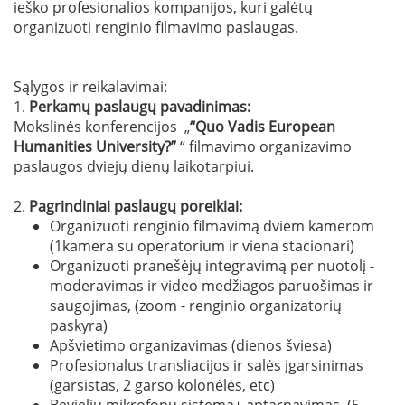
ieško profesionalios kompanijos, kuri galėtų
organizuoti renginio filmavimo paslaugas.
Sąlygos ir reikalavimai:
1.
Perkamų paslaugų pavadinimas:
Mokslinės konferencijos „
“Quo Vadis European
Humanities University?”
“ filmavimo organizavimo
paslaugos dviejų dienų laikotarpiui.
2.
Pagrindiniai paslaugų poreikiai:
Organizuoti renginio filmavimą dviem kamerom
(1kamera su operatorium ir viena stacionari)
Organizuoti pranešėjų integravimą per nuotolį -
moderavimas ir video medžiagos paruošimas ir
saugojimas, (zoom - renginio organizatorių
paskyra)
Apšvietimo organizavimas (dienos šviesa)
Profesionalus transliacijos ir salės įgarsinimas
(garsistas, 2 garso kolonėlės, etc)
Bevielių mikrofonų sistema+ aptarnavimas (5