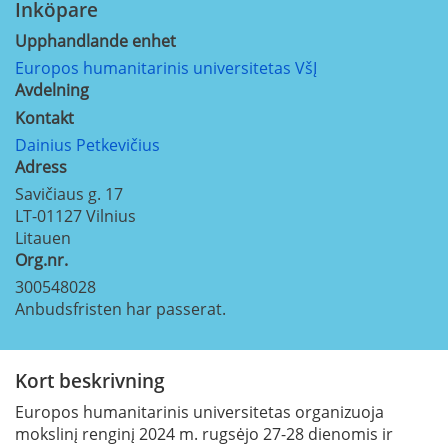
Inköpare
Upphandlande enhet
Europos humanitarinis universitetas VšĮ
Avdelning
Kontakt
Dainius Petkevičius
Adress
Savičiaus g. 17
LT-01127
Vilnius
Litauen
Org.nr.
300548028
Anbudsfristen har passerat.
Kort beskrivning
Europos humanitarinis universitetas organizuoja
mokslinį renginį 2024 m. rugsėjo 27-28 dienomis ir