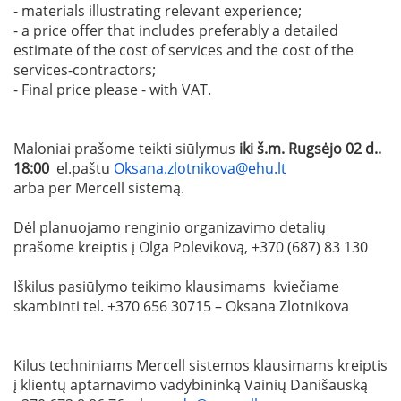
- materials illustrating relevant experience;
- a price offer that includes preferably a detailed
estimate of the cost of services and the cost of the
services-contractors;
- Final price please - with VAT.
Maloniai prašome teikti siūlymus
iki š.m. Rugsėjo 02 d..
18:00
el.paštu
Oksana.zlotnikova@ehu.lt
arba per Mercell sistemą.
Dėl planuojamo renginio organizavimo detalių
prašome kreiptis į Olga Polevikovą, +370 (687) 83 130
Iškilus pasiūlymo teikimo klausimams kviečiame
skambinti tel. +370 656 30715 – Oksana Zlotnikova
Kilus techniniams Mercell sistemos klausimams kreiptis
į klientų aptarnavimo vadybininką Vainių Danišauską