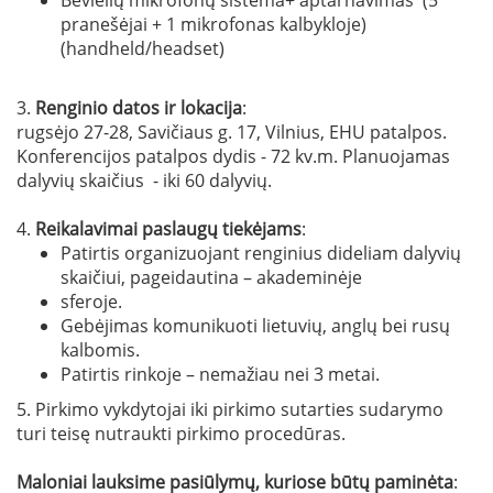
pranešėjai + 1 mikrofonas kalbykloje)
(handheld/headset)
3.
Renginio datos ir lokacija
:
rugsėjo 27-28, Savičiaus g. 17, Vilnius, EHU patalpos.
Konferencijos patalpos dydis - 72 kv.m. Planuojamas
dalyvių skaičius - iki 60 dalyvių.
4.
Reikalavimai paslaugų tiekėjams
:
Patirtis organizuojant renginius dideliam dalyvių
skaičiui, pageidautina – akademinėje
sferoje.
Gebėjimas komunikuoti lietuvių, anglų bei rusų
kalbomis.
Patirtis rinkoje – nemažiau nei 3 metai.
5. Pirkimo vykdytojai iki pirkimo sutarties sudarymo
turi teisę nutraukti pirkimo procedūras.
Maloniai lauksime pasiūlymų, kuriose būtų paminėta
: