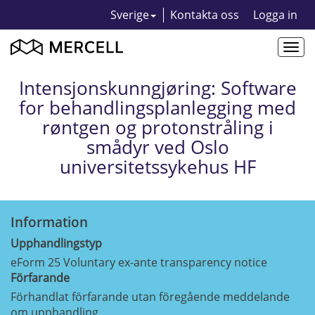
Sverige
Kontakta oss
Logga in
Togg
navi
Intensjonskunngjøring: Software
for behandlingsplanlegging med
røntgen og protonstråling i
smådyr ved Oslo
universitetssykehus HF
Information
Upphandlingstyp
eForm 25 Voluntary ex-ante transparency notice
Förfarande
Förhandlat förfarande utan föregående meddelande
om upphandling