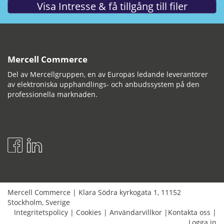
Mercell Commerce
Del av Mercellgruppen, en av Europas ledande leverantörer
av elektroniska upphandlings- och anbudssystem på den
professionella marknaden.
Mercell Commerce
|
Klara Södra kyrkogata 1
,
11152
Stockholm
,
Sverige
Integritetspolicy
|
Cookies
|
Användarvillkor
|
Kontakta oss
|
Logga in