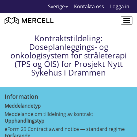
Sverige
Kontakta oss
Logga in
Togg
navi
Kontraktstildeling:
Doseplanleggings- og
onkologisystem for stråleterapi
(TPS og OIS) for Prosjekt Nytt
Sykehus i Drammen
Information
Meddelandetyp
Meddelande om tilldelning av kontrakt
Upphandlingstyp
eForm 29 Contract award notice — standard regime
Förfarande