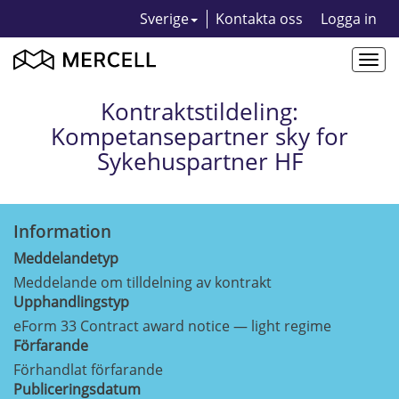
Sverige
Kontakta oss
Logga in
Togg
navi
Kontraktstildeling:
Kompetansepartner sky for
Sykehuspartner HF
Information
Meddelandetyp
Meddelande om tilldelning av kontrakt
Upphandlingstyp
eForm 33 Contract award notice — light regime
Förfarande
Förhandlat förfarande
Publiceringsdatum