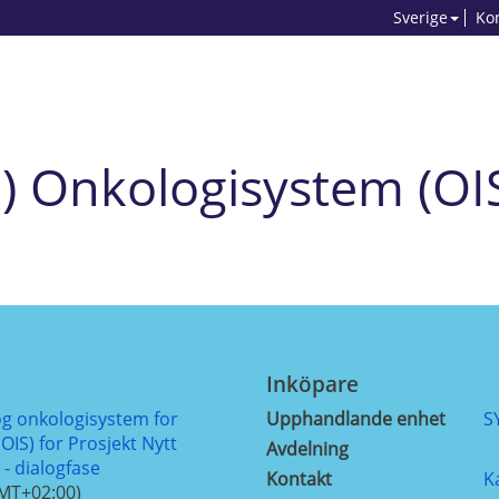
Sverige
Ko
) Onkologisystem (OI
Inköpare
og onkologisystem for
Upphandlande enhet
S
 OIS) for Prosjekt Nytt
Avdelning
- dialogfase
Kontakt
K
GMT+02:00)