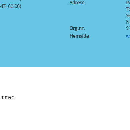
Adress
P
GMT+02:00)
T
9
N
Org.nr.
9
Hemsida
w
Drammen