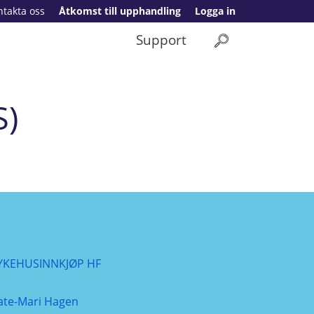
ntakta oss
Åtkomst till upphandling
Logga in
Support
S)
YKEHUSINNKJØP HF
ate-Mari Hagen