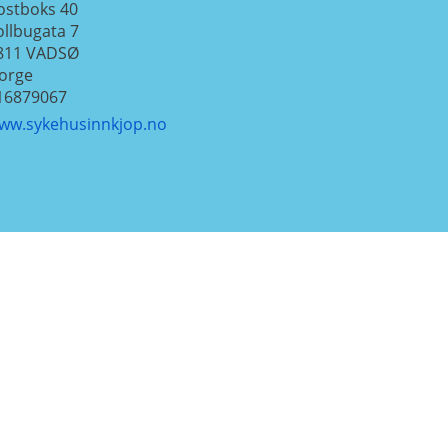
ostboks 40
ollbugata 7
811
VADSØ
orge
16879067
ww.sykehusinnkjop.no