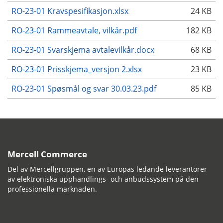
RO-23-01 Kravspesifikasjon.xlsx
24 KB
RO-23-01 Rammeavtale, vilkår.pdf
182 KB
RO-23-01 Svarskjema avtalevilkår.docx
68 KB
RO-23-01 Prisskjema_versjon 2.xlsx
23 KB
RO-23-01 Spøsmål og svar 30.03.23.pdf
85 KB
Mercell Commerce
Del av Mercellgruppen, en av Europas ledande leverantörer
av elektroniska upphandlings- och anbudssystem på den
professionella marknaden.