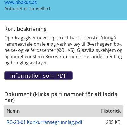
www.abakus.as
Anbudet er kansellert
Kort beskrivning
Oppdragsgiver nevnt i punkt 1 har til hensikt å inngå
rammeavtale om leie og vask av tøy til Øverhagaen bo-,
helse- og velferdssenter (ØBHVS), Gjøsvika sykehjem og
hjemmetjenesten i Røros kommune. Herunder henting
og bringing av tøyet.
Dokument (klicka på filnamnet för att ladda
ner)
Namn
Filstorlek
RO-23-01 Konkurransegrunnlag.pdf
285 KB