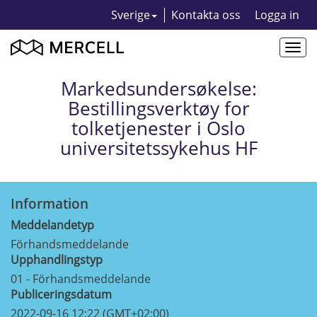
Sverige
Kontakta oss
Logga in
Togg
navi
Markedsundersøkelse:
Bestillingsverktøy for
tolketjenester i Oslo
universitetssykehus HF
Information
Meddelandetyp
Förhandsmeddelande
Upphandlingstyp
01 - Förhandsmeddelande
Publiceringsdatum
2022-09-16 12:22 (GMT+02:00)