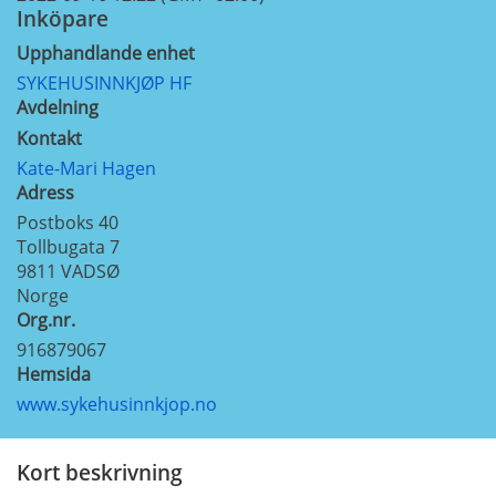
Inköpare
Upphandlande enhet
SYKEHUSINNKJØP HF
Avdelning
Kontakt
Kate-Mari Hagen
Adress
Postboks 40
Tollbugata 7
9811
VADSØ
Norge
Org.nr.
916879067
Hemsida
www.sykehusinnkjop.no
Kort beskrivning