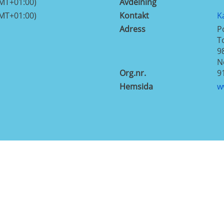
GMT+01:00)
Avdelning
GMT+01:00)
Kontakt
K
Adress
P
T
9
N
Org.nr.
9
Hemsida
w