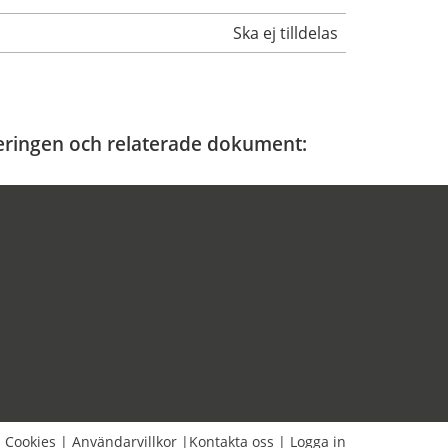
Ska ej tilldelas
ficeringen och relaterade dokument:
|
Cookies
|
Användarvillkor
|
Kontakta oss
|
Logga in