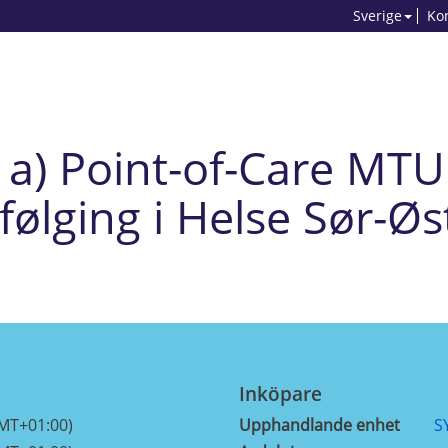
Sverige
Ko
a) Point-of-Care MTU 
ging i Helse Sør-Øst
Inköpare
GMT+01:00)
Upphandlande enhet
S