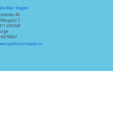
ate-Mari Hagen
ostboks 40
ollbugata 7
811
VADSØ
orge
16879067
ww.sykehusinnkjop.no