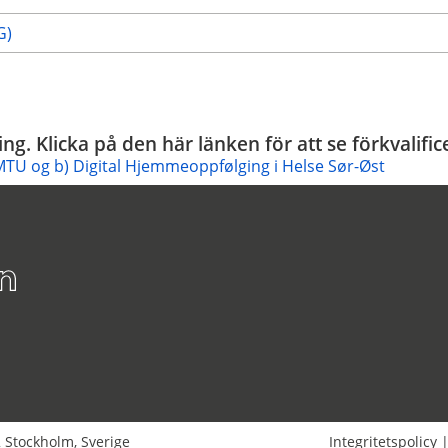
G)
ing. Klicka på den här länken för att se förkvali
e MTU og b) Digital Hjemmeoppfølging i Helse Sør-Øst
2
Stockholm
,
Sverige
Integritetspolicy