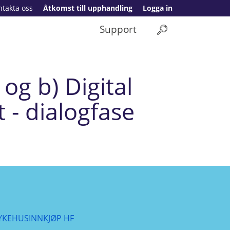
ntakta oss
Åtkomst till upphandling
Logga in
Support
og b) Digital
 - dialogfase
YKEHUSINNKJØP HF