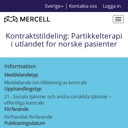
Sverige
Kontakta oss
Logga in
Togg
navi
Kontraktstildeling: Partikkelterapi
i utlandet for norske pasienter
Information
Meddelandetyp
Meddelande om tilldelning av kontrakt
Upphandlingstyp
21 - Sociala tjänster och andra särskilda tjänster –
offentliga kontrakt
Förfarande
Förhandlat förfarande
Publiceringsdatum