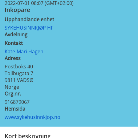
2022-07-01 08:07 (GMT+02:00)
Inköpare
Upphandlande enhet
SYKEHUSINNKJØP HF
Avdelning
Kontakt
Kate-Mari Hagen
Adress
Postboks 40
Tollbugata 7
9811
VADSØ
Norge
Org.nr.
916879067
Hemsida
www.sykehusinnkjop.no
Kort beskrivning