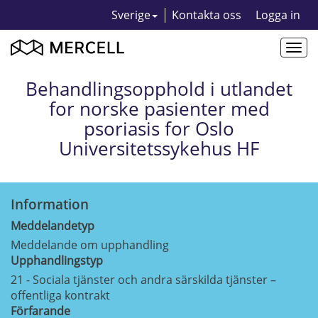
Sverige
Kontakta oss
Logga in
Togg
navi
Behandlingsopphold i utlandet
for norske pasienter med
psoriasis for Oslo
Universitetssykehus HF
Information
Meddelandetyp
Meddelande om upphandling
Upphandlingstyp
21 - Sociala tjänster och andra särskilda tjänster –
offentliga kontrakt
Förfarande