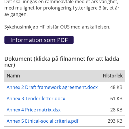
Det skal inngås en rammeavtale med et års varighet,
med mulighet for prolongering i ytterligere 3 år, et år
av gangen.
Sykehusinnkjøp HF bistår OUS med anskaffelsen.
Dokument (klicka på filnamnet för att ladda
ner)
Namn
Filstorlek
Annex 2 Draft framework agreement.docx
48 KB
Annex 3 Tender letter.docx
61 KB
Annex 4 Price matrix.xlsx
28 KB
Annex 5 Ethical-social criteria.pdf
293 KB