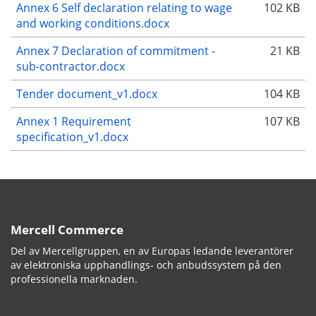
Annex 6 Self declaration relating to wage
102 KB
and working conditions.docx
Annex 7 Declaration of commitment -
21 KB
sub-contractor.docx
Tender document_v1.docx
104 KB
Annex 1 Requirement
107 KB
specification_v1.docx
Mercell Commerce
Del av Mercellgruppen, en av Europas ledande leverantörer
av elektroniska upphandlings- och anbudssystem på den
professionella marknaden.