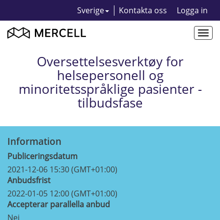
Sverige
Kontakta oss
Logga in
Togg
navi
Oversettelsesverktøy for
helsepersonell og
minoritetsspråklige pasienter -
tilbudsfase
Information
Publiceringsdatum
2021-12-06 15:30 (GMT+01:00)
Anbudsfrist
2022-01-05 12:00 (GMT+01:00)
Accepterar parallella anbud
Nej