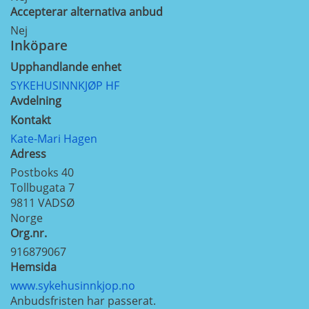
Accepterar alternativa anbud
Nej
Inköpare
Upphandlande enhet
SYKEHUSINNKJØP HF
Avdelning
Kontakt
Kate-Mari Hagen
Adress
Postboks 40
Tollbugata 7
9811
VADSØ
Norge
Org.nr.
916879067
Hemsida
www.sykehusinnkjop.no
Anbudsfristen har passerat.