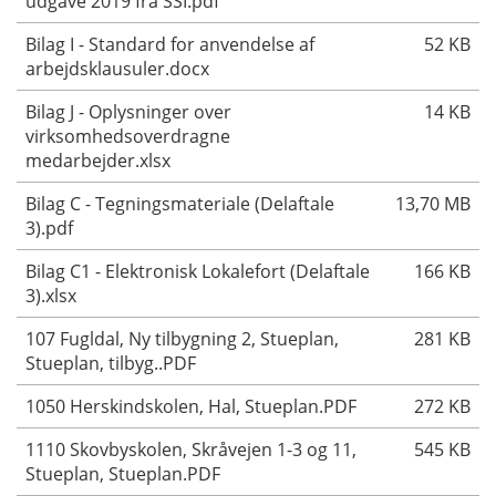
udgave 2019 fra SSI.pdf
Bilag I - Standard for anvendelse af
52 KB
arbejdsklausuler.docx
Bilag J - Oplysninger over
14 KB
virksomhedsoverdragne
medarbejder.xlsx
Bilag C - Tegningsmateriale (Delaftale
13,70 MB
3).pdf
Bilag C1 - Elektronisk Lokalefort (Delaftale
166 KB
3).xlsx
107 Fugldal, Ny tilbygning 2, Stueplan,
281 KB
Stueplan, tilbyg..PDF
1050 Herskindskolen, Hal, Stueplan.PDF
272 KB
1110 Skovbyskolen, Skråvejen 1-3 og 11,
545 KB
Stueplan, Stueplan.PDF