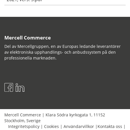
Mercell Commerce
Del av Mercellgruppen, en av Europas ledande leverantörer
av elektroniska upphandlings- och anbudssystem på den
professionella marknaden.
Mercell Commerce
|
Klara Södra kyrkogata 1
,
11152
Stockholm
,
Sverige
Integritetspolicy
|
Cookies
|
Användarvillkor
|
Kontakta oss
|