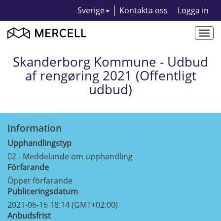
Sverige
Kontakta oss
Logga in
Togg
navi
Skanderborg Kommune - Udbud
af rengøring 2021 (Offentligt
udbud)
Information
Upphandlingstyp
02 - Meddelande om upphandling
Förfarande
Öppet förfarande
Publiceringsdatum
2021-06-16 18:14 (GMT+02:00)
Anbudsfrist