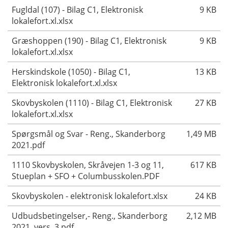
Fugldal (107) - Bilag C1, Elektronisk
9 KB
lokalefort.xl.xlsx
Græshoppen (190) - Bilag C1, Elektronisk
9 KB
lokalefort.xl.xlsx
Herskindskole (1050) - Bilag C1,
13 KB
Elektronisk lokalefort.xl.xlsx
Skovbyskolen (1110) - Bilag C1, Elektronisk
27 KB
lokalefort.xl.xlsx
Spørgsmål og Svar - Reng., Skanderborg
1,49 MB
2021.pdf
1110 Skovbyskolen, Skråvejen 1-3 og 11,
617 KB
Stueplan + SFO + Columbusskolen.PDF
Skovbyskolen - elektronisk lokalefort.xlsx
24 KB
Udbudsbetingelser,- Reng., Skanderborg
2,12 MB
2021, vers. 3.pdf