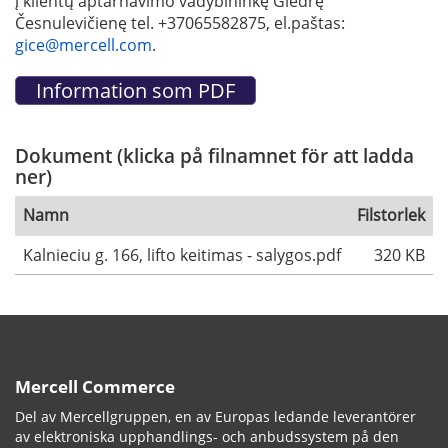
į klientų aptarnavimo vadybininkę Giedrę
Česnulevičienę tel. +37065582875, el.paštas:
gice@mercell.com
.
Dokument (klicka på filnamnet för att ladda
ner)
Namn
Filstorlek
Kalnieciu g. 166, lifto keitimas - salygos.pdf
320 KB
Mercell Commerce
Del av Mercellgruppen, en av Europas ledande leverantörer
av elektroniska upphandlings- och anbudssystem på den