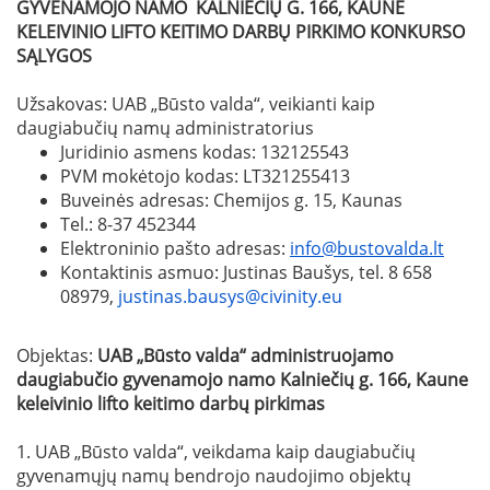
GYVENAMOJO NAMO KALNIEČIŲ G. 166, KAUNE
KELEIVINIO LIFTO KEITIMO DARBŲ
PIRKIMO KONKURSO
SĄLYGOS
Užsakovas: UAB „Būsto valda“, veikianti kaip
daugiabučių namų administratorius
Juridinio asmens kodas: 132125543
PVM mokėtojo kodas: LT321255413
Buveinės adresas: Chemijos g. 15, Kaunas
Tel.: 8-37 452344
Elektroninio pašto adresas:
info@bustovalda.lt
Kontaktinis asmuo: Justinas Baušys, tel. 8 658
08979,
justinas.bausys@civinity.eu
Objektas:
UAB „Būsto valda“ administruojamo
daugiabučio gyvenamojo namo Kalniečių g. 166, Kaune
keleivinio lifto keitimo darbų pirkimas
1. UAB „Būsto valda“, veikdama kaip daugiabučių
gyvenamųjų namų bendrojo naudojimo objektų