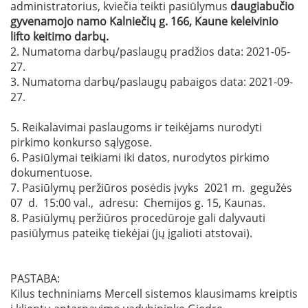
administratorius, kviečia teikti pasiūlymus
daugiabučio
gyvenamojo namo
Kalniečių g. 166
, Kaune keleivinio
lifto keitimo darbų
.
2. Numatoma darbų/paslaugų pradžios data: 2021-05-
27.
3. Numatoma darbų/paslaugų pabaigos data: 2021-09-
27.
5. Reikalavimai paslaugoms ir teikėjams nurodyti
pirkimo konkurso sąlygose.
6. Pasiūlymai teikiami iki datos, nurodytos pirkimo
dokumentuose.
7. Pasiūlymų peržiūros posėdis įvyks 2021 m. gegužės
07 d. 15:00 val., adresu: Chemijos g. 15, Kaunas.
8. Pasiūlymų peržiūros procedūroje gali dalyvauti
pasiūlymus pateikę tiekėjai (jų įgalioti atstovai).
PASTABA:
Kilus techniniams Mercell sistemos klausimams kreiptis