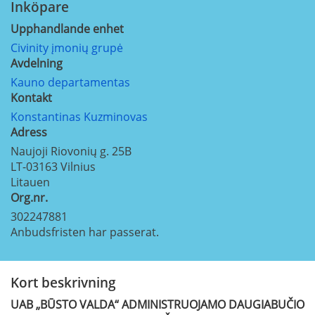
Inköpare
Upphandlande enhet
Civinity įmonių grupė
Avdelning
Kauno departamentas
Kontakt
Konstantinas Kuzminovas
Adress
Naujoji Riovonių g. 25B
LT-03163
Vilnius
Litauen
Org.nr.
302247881
Anbudsfristen har passerat.
Kort beskrivning
UAB „BŪSTO VALDA“ ADMINISTRUOJAMO DAUGIABUČIO