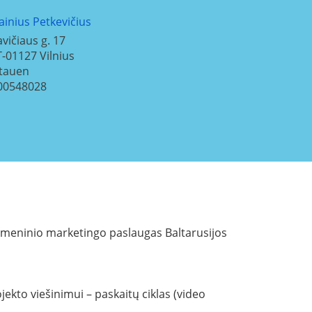
ainius Petkevičius
avičiaus g. 17
T-01127
Vilnius
itauen
00548028
itmeninio marketingo paslaugas Baltarusijos
kto viešinimui – paskaitų ciklas (video