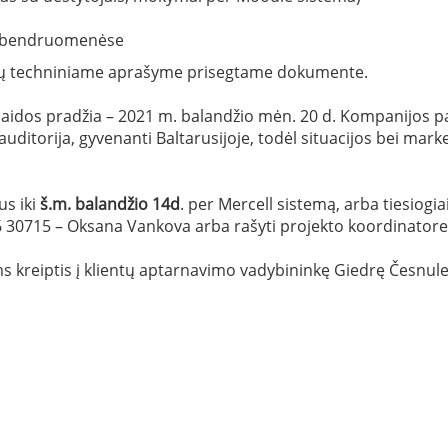
ne bendruomenėse
gų techniniame aprašyme prisegtame dokumente.
aidos pradžia – 2021 m. balandžio mėn. 20 d. Kompanijos p
uditorija, gyvenanti Baltarusijoje, todėl situacijos bei mark
us iki
š.m. balandžio 14d
. per Mercell sistemą, arba tiesiogia
6 30715 – Oksana Vankova arba rašyti projekto koordinatore
s kreiptis į klientų aptarnavimo vadybininkę Giedrę Česnu