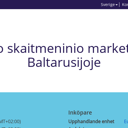
Sverige
Ko
to skaitmeninio marke
Baltarusijoje
Inköpare
GMT+02:00)
Upphandlande enhet
E