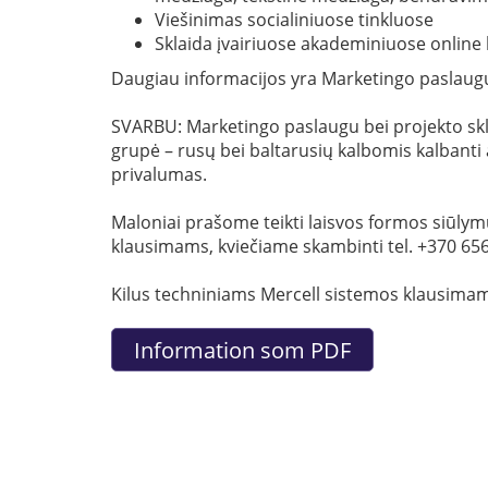
Viešinimas socialiniuose tinkluose
Sklaida įvairiuose akademiniuose onli
Daugiau informacijos yra Marketingo paslau
SVARBU: Marketingo paslaugu bei projekto skl
grupė – rusų bei baltarusių kalbomis kalbanti a
privalumas.
Maloniai prašome teikti laisvos formos siūlym
klausimams, kviečiame skambinti tel. +370 65
Kilus techniniams Mercell sistemos klausimam