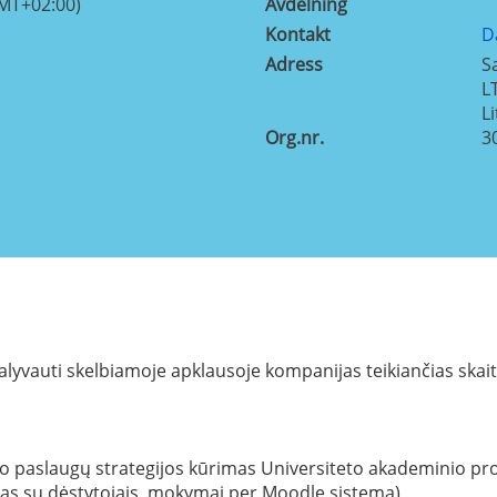
GMT+02:00)
Avdelning
Kontakt
D
Adress
S
L
L
Org.nr.
3
alyvauti skelbiamoje apklausoje kompanijas teikiančias ska
 paslaugų strategijos kūrimas Universiteto akademinio proje
as su dėstytojais, mokymai per Moodle sistema)