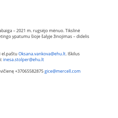
abaiga – 2021 m. rugsėjo mėnuo. Tikslinė
etingo ypatumu šioje šalyje žinojimas – didelis
i el.paštu
Oksana.vankova@ehu.lt
. Iškilus
i:
inesa.stolper@ehu.lt
levičienę +37065582875
gice@mercell.com