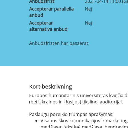
Anbudsfrist
2021-04-14 11:00 (
Accepterar parallella
Nej
anbud
Accepterar
Nej
alternativa anbud
Anbudsfristen har passerat.
Kort beskrivning
Europos humanitarinis universitetas kviečia d
(bei Ukrainos ir Rusijos) tikslinei auditorijai.
Paslaugų poreikio trumpas aprašymas:
Visapusiškos komunikacijos ir marketingo
medžiaga, tekstinė medžiaga, bendravim