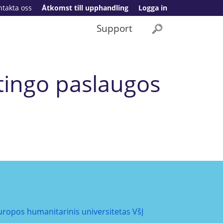
ntakta oss
Åtkomst till upphandling
Logga in
Support
tingo paslaugos
uropos humanitarinis universitetas VšĮ