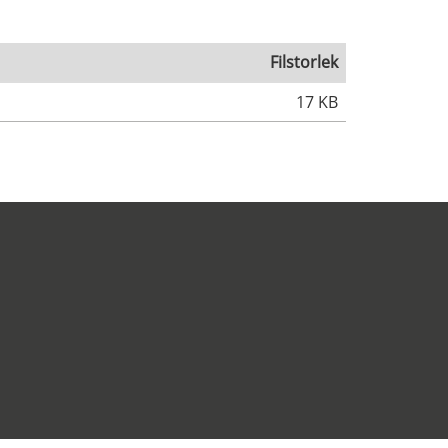
Filstorlek
17 KB