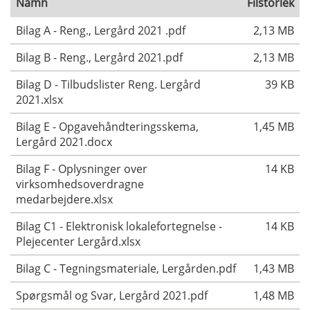
Namn
Filstorlek
Bilag A - Reng., Lergård 2021 .pdf
2,13 MB
Bilag B - Reng., Lergård 2021.pdf
2,13 MB
Bilag D - Tilbudslister Reng. Lergård
39 KB
2021.xlsx
Bilag E - Opgavehåndteringsskema,
1,45 MB
Lergård 2021.docx
Bilag F - Oplysninger over
14 KB
virksomhedsoverdragne
medarbejdere.xlsx
Bilag C1 - Elektronisk lokalefortegnelse -
14 KB
Plejecenter Lergård.xlsx
Bilag C - Tegningsmateriale, Lergården.pdf
1,43 MB
Spørgsmål og Svar, Lergård 2021.pdf
1,48 MB