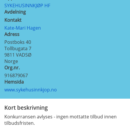
SYKEHUSINNKJØP HF
Avdelning
Kontakt
Kate-Mari Hagen
Adress
Postboks 40
Tollbugata 7
9811
VADSØ
Norge
Org.nr.
916879067
Hemsida
www.sykehusinnkjop.no
Kort beskrivning
Konkurransen avlyses - ingen mottatte tilbud innen
tilbudsfristen.