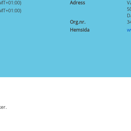
GMT+01:00)
Adress
V
5
GMT+01:00)
D
Org.nr.
3
Hemsida
w
ker.