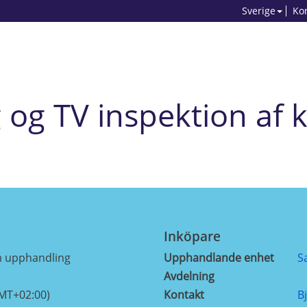
Sverige
Ko
 og TV inspektion af 
Inköpare
m upphandling
Upphandlande enhet
S
Avdelning
GMT+02:00)
Kontakt
B