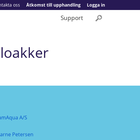
ntakta oss
Åtkomst till upphandling
Logga in
Support
kloakker
amAqua A/S
jarne Petersen