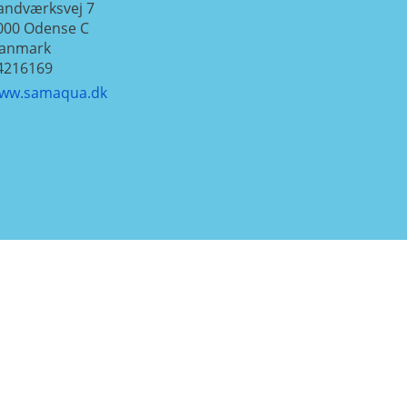
andværksvej 7
000
Odense C
anmark
4216169
ww.samaqua.dk