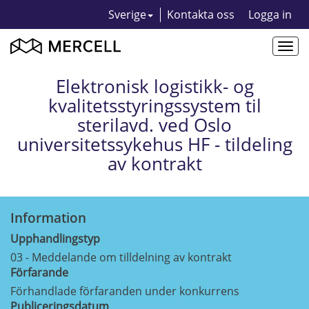
Sverige
Kontakta oss
Logga in
Togg
navi
Elektronisk logistikk- og
kvalitetsstyringssystem til
sterilavd. ved Oslo
universitetssykehus HF - tildeling
av kontrakt
Information
Upphandlingstyp
03 - Meddelande om tilldelning av kontrakt
Förfarande
Förhandlade förfaranden under konkurrens
Publiceringsdatum