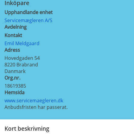
Inköpare
Upphandlande enhet
Servicemægleren A/S
Avdelning
Kontakt
Emil Meldgaard
Adress
Hovedgaden 54
8220
Brabrand
Danmark
Org.nr.
18619385
Hemsida
www.servicemaegleren.dk
Anbudsfristen har passerat.
Kort beskrivning