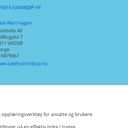
YKEHUSINNKJØP HF
ate-Mari Hagen
ostboks 40
ollbugata 7
811
VADSØ
orge
16879067
ww.sykehusinnkjop.no
g opplæringsverktøy for ansatte og brukere.
llinger på en effektiv måte i trygge