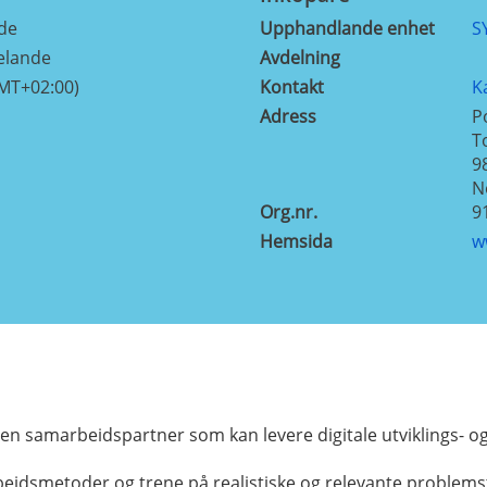
de
Upphandlande enhet
S
elande
Avdelning
GMT+02:00)
Kontakt
K
Adress
P
T
9
N
Org.nr.
9
Hemsida
w
en samarbeidspartner som kan levere digitale utviklings- o
rbeidsmetoder og trene på realistiske og relevante problemsti