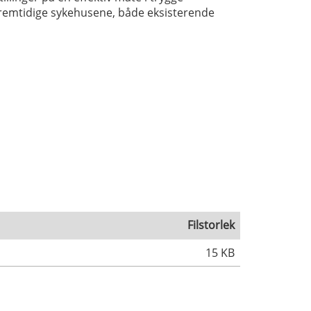
 fremtidige sykehusene, både eksisterende
Filstorlek
15 KB