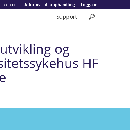
ntakta oss
Åtkomst till upphandling
Logga in
Support
 utvikling og
sitetssykehus HF
e