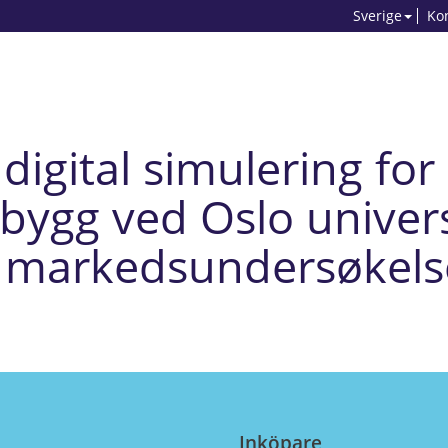
Sverige
Ko
digital simulering for
 bygg ved Oslo univer
- markedsundersøkels
Inköpare