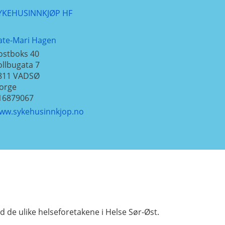
YKEHUSINNKJØP HF
ate-Mari Hagen
ostboks 40
ollbugata 7
811
VADSØ
orge
16879067
ww.sykehusinnkjop.no
d de ulike helseforetakene i Helse Sør-Øst.