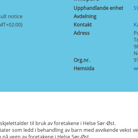
Upphandlande enhet
S
ult notice
Avdelning
GMT+02:00)
Kontakt
K
Adress
P
T
9
N
Org.nr.
9
Hemsida
w
skjelettalder til bruk av foretakene i Helse Sør-Øst.
ediater som ledd i behandling av barn med avvikende vekst ve
på vegn av foretakene i Helse Sør-Øst.