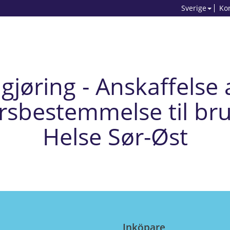
Sverige
Ko
gjøring - Anskaffelse
ersbestemmelse til bru
Helse Sør-Øst
Inköpare