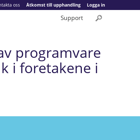
ntakta oss
Åtkomst till upphandling
Logga in
Support
 av programvare
k i foretakene i