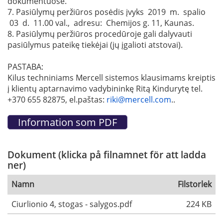
dokumentuose.
7. Pasiūlymų peržiūros posėdis įvyks 2019 m. spalio
03 d. 11.00 val., adresu: Chemijos g. 11, Kaunas.
8. Pasiūlymų peržiūros procedūroje gali dalyvauti
pasiūlymus pateikę tiekėjai (jų įgalioti atstovai).
PASTABA:
Kilus techniniams Mercell sistemos klausimams kreiptis
į klientų aptarnavimo vadybininkę Ritą Kindurytę tel.
+370 655 82875, el.paštas:
riki@mercell.com
..
Dokument (klicka på filnamnet för att ladda
ner)
Namn
Filstorlek
Ciurlionio 4, stogas - salygos.pdf
224 KB