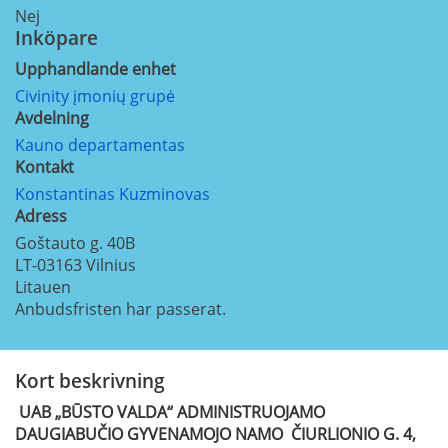
Nej
Inköpare
Upphandlande enhet
Civinity įmonių grupė
Avdelning
Kauno departamentas
Kontakt
Konstantinas Kuzminovas
Adress
Goštauto g. 40B
LT-03163
Vilnius
Litauen
Anbudsfristen har passerat.
Kort beskrivning
UAB „BŪSTO VALDA“ ADMINISTRUOJAMO
DAUGIABUČIO GYVENAMOJO NAMO ČIURLIONIO G. 4,