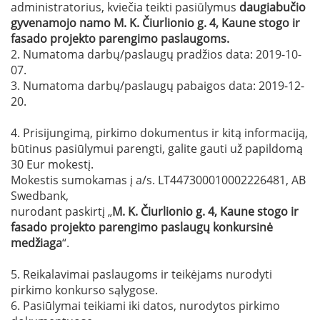
administratorius, kviečia teikti pasiūlymus
daugiabučio
gyvenamojo namo
M. K. Čiurlionio g. 4, Kaune
stogo ir
fasado projekto parengimo
paslaugoms
.
2. Numatoma darbų/paslaugų pradžios data: 2019-10-
07.
3. Numatoma darbų/paslaugų pabaigos data: 2019-12-
20.
4. Prisijungimą, pirkimo dokumentus ir kitą informaciją,
būtinus pasiūlymui parengti, galite gauti už papildomą
30 Eur mokestį.
Mokestis sumokamas į a/s. LT447300010002226481, AB
Swedbank,
nurodant paskirtį „
M. K. Čiurlionio g. 4, Kaune
stogo ir
fasado projekto parengimo
paslaugų
konkursinė
medžiaga
“.
5. Reikalavimai paslaugoms ir teikėjams nurodyti
pirkimo konkurso sąlygose.
6. Pasiūlymai teikiami iki datos, nurodytos pirkimo