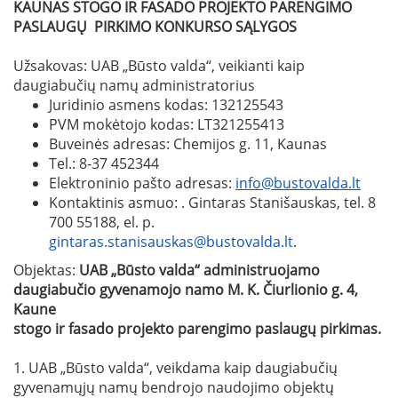
KAUNAS STOGO IR FASADO PROJEKTO PARENGIMO
PASLAUGŲ
PIRKIMO KONKURSO SĄLYGOS
Užsakovas: UAB „Būsto valda“, veikianti kaip
daugiabučių namų administratorius
Juridinio asmens kodas: 132125543
PVM mokėtojo kodas: LT321255413
Buveinės adresas: Chemijos g. 11, Kaunas
Tel.: 8-37 452344
Elektroninio pašto adresas:
info@bustovalda.lt
Kontaktinis asmuo: . Gintaras Stanišauskas, tel. 8
700 55188, el. p.
gintaras.stanisauskas@bustovalda.lt
.
Objektas:
UAB „Būsto valda“ administruojamo
daugiabučio gyvenamojo namo M. K. Čiurlionio g. 4,
Kaune
stogo ir fasado projekto parengimo paslaugų pirkimas.
1. UAB „Būsto valda“, veikdama kaip daugiabučių
gyvenamųjų namų bendrojo naudojimo objektų