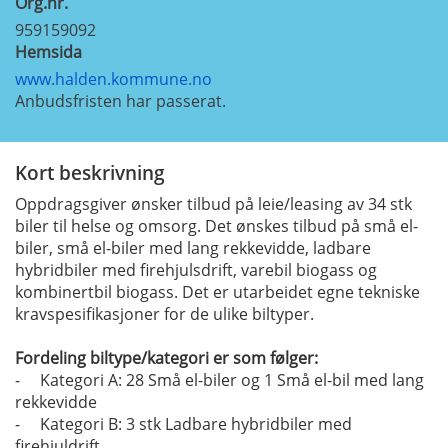
Org.nr.
959159092
Hemsida
www.halden.kommune.no
Anbudsfristen har passerat.
Kort beskrivning
Oppdragsgiver ønsker tilbud på leie/leasing av 34 stk
biler til helse og omsorg. Det ønskes tilbud på små el-
biler, små el-biler med lang rekkevidde, ladbare
hybridbiler med firehjulsdrift, varebil biogass og
kombinertbil biogass. Det er utarbeidet egne tekniske
kravspesifikasjoner for de ulike biltyper.
Fordeling biltype/kategori er som følger:
- Kategori A: 28 Små el-biler og 1 Små el-bil med lang
rekkevidde
- Kategori B: 3 stk Ladbare hybridbiler med
firehjuldrift