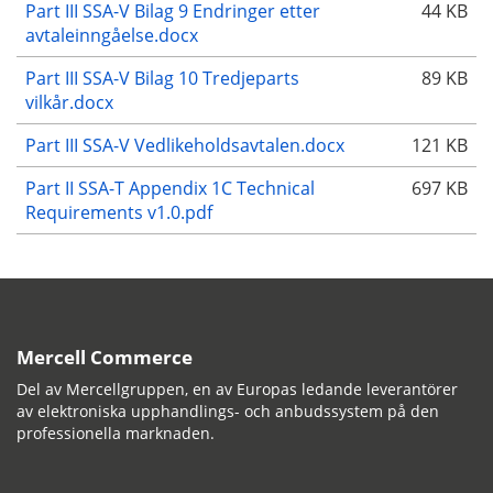
Part III SSA-V Bilag 9 Endringer etter
44 KB
avtaleinngåelse.docx
Part III SSA-V Bilag 10 Tredjeparts
89 KB
vilkår.docx
Part III SSA-V Vedlikeholdsavtalen.docx
121 KB
Part II SSA-T Appendix 1C Technical
697 KB
Requirements v1.0.pdf
Mercell Commerce
Del av Mercellgruppen, en av Europas ledande leverantörer
av elektroniska upphandlings- och anbudssystem på den
professionella marknaden.