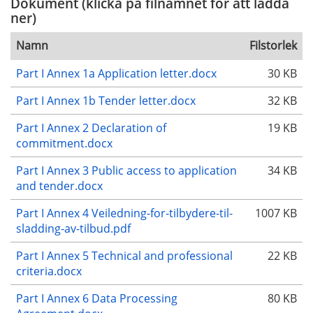
Dokument (klicka på filnamnet för att ladda
ner)
Namn
Filstorlek
Part I Annex 1a Application letter.docx
30 KB
Part I Annex 1b Tender letter.docx
32 KB
Part I Annex 2 Declaration of
19 KB
commitment.docx
Part I Annex 3 Public access to application
34 KB
and tender.docx
Part I Annex 4 Veiledning-for-tilbydere-til-
1007 KB
sladding-av-tilbud.pdf
Part I Annex 5 Technical and professional
22 KB
criteria.docx
Part I Annex 6 Data Processing
80 KB