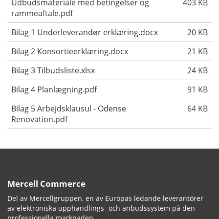
Udbudsmateriale med betingelser og
403 KB
rammeaftale.pdf
Bilag 1 Underleverandør erklæring.docx
20 KB
Bilag 2 Konsortieerklæring.docx
21 KB
Bilag 3 Tilbudsliste.xlsx
24 KB
Bilag 4 Planlægning.pdf
91 KB
Bilag 5 Arbejdsklausul - Odense
64 KB
Renovation.pdf
Mercell Commerce
Del av Mercellgruppen, en av Europas ledande leverantörer
av elektroniska upphandlings- och anbudssystem på den
professionella marknaden.