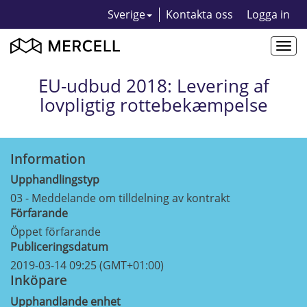
Sverige
Kontakta oss
Logga in
Togg
navi
EU-udbud 2018: Levering af
lovpligtig rottebekæmpelse
Information
Upphandlingstyp
03 - Meddelande om tilldelning av kontrakt
Förfarande
Öppet förfarande
Publiceringsdatum
2019-03-14 09:25 (GMT+01:00)
Inköpare
Upphandlande enhet