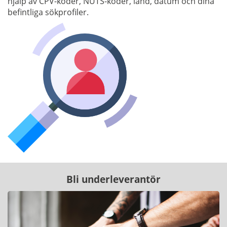
hjälp av CPV-koder, NUTS-koder, land, datum och dina
befintliga sökprofiler.
Bli underleverantör