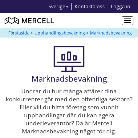
Sverige
Kontakta oss
Logga in
Togg
navi
Förstasida
>
Upphandlingsbevakning
>
Marknadsbevakning
Marknadsbevakning
Undrar du hur många affärer dina
konkurrenter gör med den offentliga sektorn?
Eller vill du hitta företag som vunnit
upphandlingar där du kan agera
underleverantör? Då är Mercell
Marknadsbevakning något för dig.