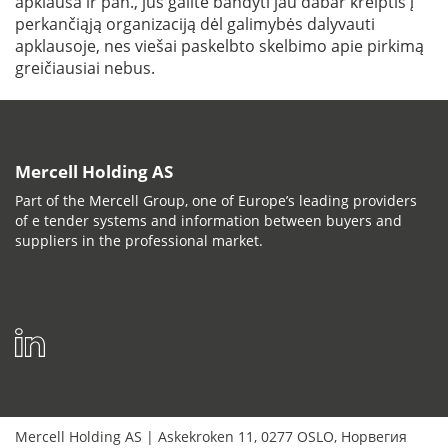
apklausa ir pan., jūs galite bandyti jau dabar kreiptis į
perkančiąją organizaciją dėl galimybės dalyvauti
apklausoje, nes viešai paskelbto skelbimo apie pirkimą
greičiausiai nebus.
Mercell Holding AS
Part of the Mercell Group, one of Europe’s leading providers
of e tender systems and information between buyers and
suppliers in the professional market.
Mercell Holding AS
|
Askekroken 11
,
0277
OSLO
,
Норвегия