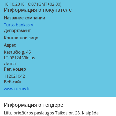
18.10.2018 16:07 (GMT+02:00)
Информация о покупателе
Название компании
Turto bankas VĮ
Департамент
Контактное лицо
Aдрес
Kęstučio g. 45
LT-08124
Vilnius
Литва
Рег. номер
112021042
Веб-сайт
www.turtas.lt
Информация о тендере
Liftų priežiūros paslaugos Taikos pr. 28, Klaipėda