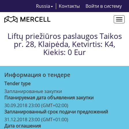
Russia
Kонтакты
Bойти в систему
Togg
navi
Liftų priežiūros paslaugos Taikos
pr. 28, Klaipėda, Ketvirtis: K4,
Kiekis: 0 Eur
Информация о тендерe
Tender type
Запланированые закупки
Планируемая дата объявления закупки
30.09.2018 23:00 (GMT+02:00)
Запланированный срок подачи предложений
31.12.2018 23:00 (GMT+01:00)
Дата оглашения