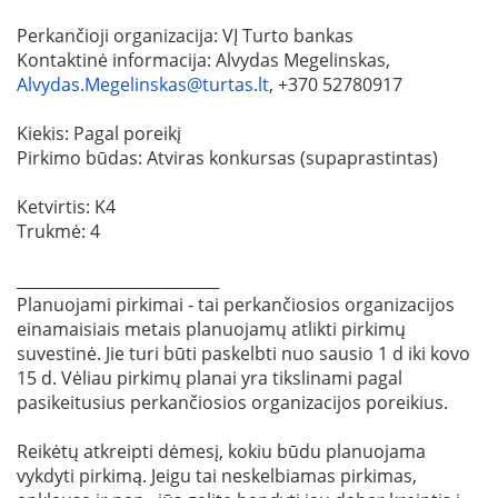
Perkančioji organizacija: VĮ Turto bankas
Kontaktinė informacija: Alvydas Megelinskas,
Alvydas.Megelinskas@turtas.lt
, +370 52780917
Kiekis: Pagal poreikį
Pirkimo būdas: Atviras konkursas (supaprastintas)
Ketvirtis: K4
Trukmė: 4
__________________________
Planuojami pirkimai - tai perkančiosios organizacijos
einamaisiais metais planuojamų atlikti pirkimų
suvestinė. Jie turi būti paskelbti nuo sausio 1 d iki kovo
15 d. Vėliau pirkimų planai yra tikslinami pagal
pasikeitusius perkančiosios organizacijos poreikius.
Reikėtų atkreipti dėmesį, kokiu būdu planuojama
vykdyti pirkimą. Jeigu tai neskelbiamas pirkimas,