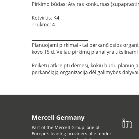
Pirkimo būdas: Atviras konkursas (supaprasti
Ketvirtis: K4
Trukmė: 4
__________________________
Planuojami pirkimai - tai perkančiosios organiz
kovo 15 d. Vėliau pirkimų planai yra tikslinami
Reikėtų atkreipti dėmesį, kokiu būdu planuojama
perkančiąją organizaciją dėl galimybės dalyvau
Mercell Germany
Part of the Mercell Group, one of
Europe’s leading providers of e tender