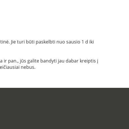
ė. Jie turi būti paskelbti nuo sausio 1 d iki
r pan., jūs galite bandyti jau dabar kreiptis į
eičiausiai nebus.