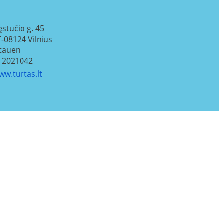
ęstučio g. 45
T-08124
Vilnius
itauen
12021042
ww.turtas.lt