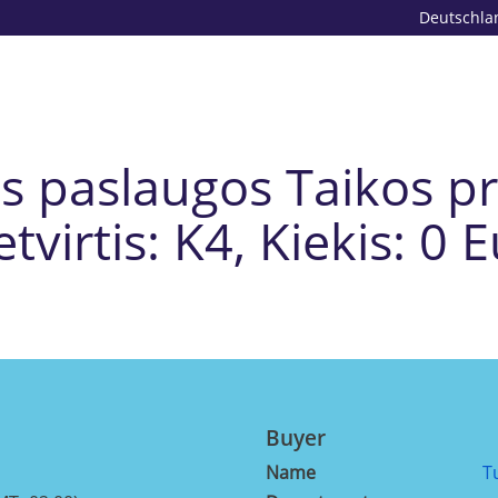
Deutschla
os paslaugos Taikos pr
tvirtis: K4, Kiekis: 0 
Buyer
Name
T