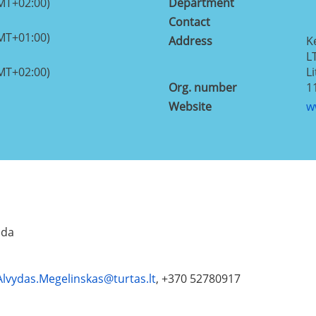
MT+02:00)
Department
Contact
MT+01:00)
Address
K
L
MT+02:00)
L
Org. number
1
Website
w
ėda
Alvydas.Megelinskas@turtas.lt
, +370 52780917