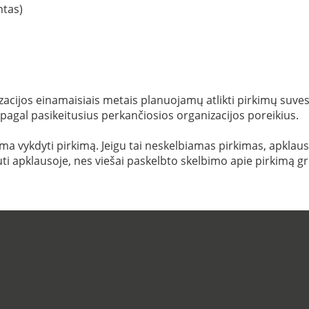
ntas)
acijos einamaisiais metais planuojamų atlikti pirkimų suvestin
 pagal pasikeitusius perkančiosios organizacijos poreikius.
 vykdyti pirkimą. Jeigu tai neskelbiamas pirkimas, apklausa i
ti apklausoje, nes viešai paskelbto skelbimo apie pirkimą gr