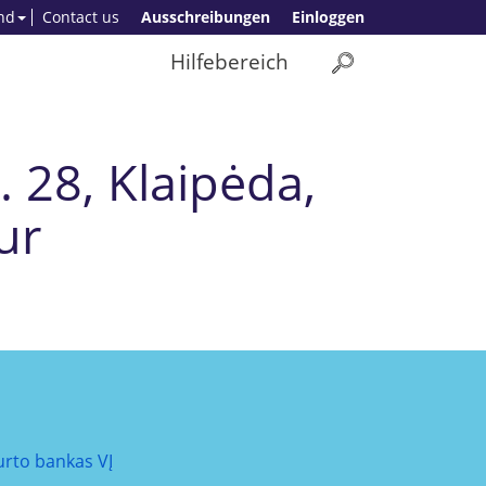
nd
Contact us
Ausschreibungen
Einloggen
Hilfebereich
. 28, Klaipėda,
Eur
urto bankas VĮ