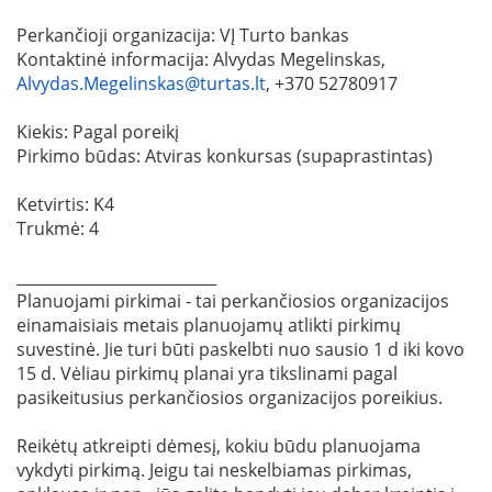
Perkančioji organizacija: VĮ Turto bankas
Kontaktinė informacija: Alvydas Megelinskas,
Alvydas.Megelinskas@turtas.lt
, +370 52780917
Kiekis: Pagal poreikį
Pirkimo būdas: Atviras konkursas (supaprastintas)
Ketvirtis: K4
Trukmė: 4
__________________________
Planuojami pirkimai - tai perkančiosios organizacijos
einamaisiais metais planuojamų atlikti pirkimų
suvestinė. Jie turi būti paskelbti nuo sausio 1 d iki kovo
15 d. Vėliau pirkimų planai yra tikslinami pagal
pasikeitusius perkančiosios organizacijos poreikius.
Reikėtų atkreipti dėmesį, kokiu būdu planuojama
vykdyti pirkimą. Jeigu tai neskelbiamas pirkimas,