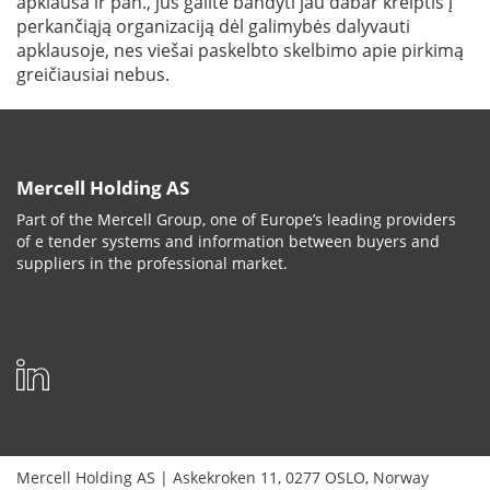
apklausa ir pan., jūs galite bandyti jau dabar kreiptis į
perkančiąją organizaciją dėl galimybės dalyvauti
apklausoje, nes viešai paskelbto skelbimo apie pirkimą
greičiausiai nebus.
Mercell Holding AS
Part of the Mercell Group, one of Europe’s leading providers
of e tender systems and information between buyers and
suppliers in the professional market.
Mercell Holding AS
|
Askekroken 11
,
0277
OSLO
,
Norway