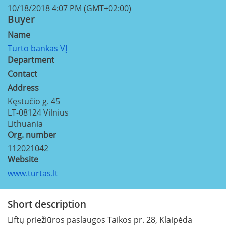
10/18/2018 4:07 PM (GMT+02:00)
Buyer
Name
Turto bankas VĮ
Department
Contact
Address
Kęstučio g. 45
LT-08124
Vilnius
Lithuania
Org. number
112021042
Website
www.turtas.lt
Short description
Liftų priežiūros paslaugos Taikos pr. 28, Klaipėda