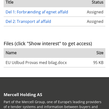
Title
Status
Del 1: Forbrænding af egnet affald
Assigned
Del 2: Transport af affald
Assigned
Files (click "Show interest" to get access)
Name
Size
EU Udbud Provas med bilag.docx
95 KB
Mercell Holding AS
Part of the Mercell Group, one of Europe’s leading providers
of e tender systems and information between buyers and