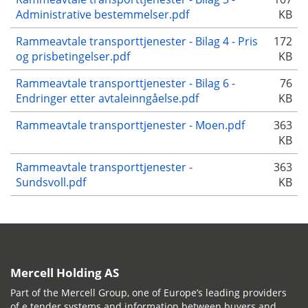
Administrative bestemmelser.pdf
KB
Rammeavtale transporttjenester - Bilag 4 - Pris
172
og prisbetingelser.pdf
KB
Rammeavtale transporttjenester - Bilag 6 -
76
Endringer etter avtaleinngåelse.pdf
KB
Rammeavtale transporttjenester - Moen.pdf
363
KB
Rammeavtale transporttjenester -
363
Sundsvoll.pdf
KB
Mercell Holding AS
Part of the Mercell Group, one of Europe’s leading providers
of e tender systems and information between buyers and