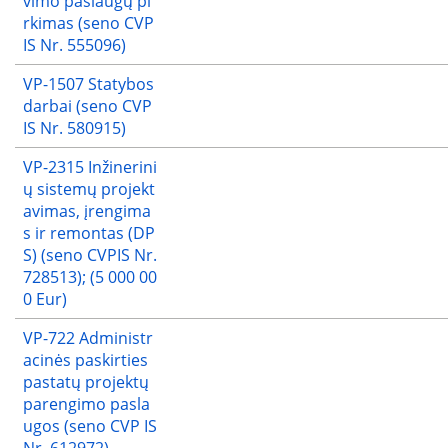
vimo paslaugų pi
rkimas (seno CVP
IS Nr. 555096)
VP-1507 Statybos
darbai (seno CVP
IS Nr. 580915)
VP-2315 Inžinerini
ų sistemų projekt
avimas, įrengima
s ir remontas (DP
S) (seno CVPIS Nr.
728513); (5 000 00
0 Eur)
VP-722 Administr
acinės paskirties
pastatų projektų
parengimo pasla
ugos (seno CVP IS
Nr. 612972)