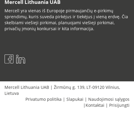
Mercell Lithuania UAB
Mercell yra vienas iš Europoje pirmaujančių e-pirkimų
sprendimų, kuris suveda pirkėjus ir tiekėjus į vieną erdvę. Čia
skelbiami viešieji pirkimai, planuojami viešieji pirkimai,
privačių įmonių konkursai ir kita informacija.
Mercell Lithuania UAB
|
Žirmūnų g. 139
,
LT-09120
Vilnius
,
Lietuva
Privatumo politika
|
Slapukai
|
Naudojimosi sąlygos
|
Kontaktai
|
Prisijungti