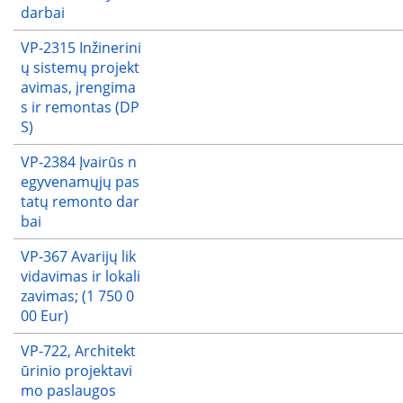
darbai
VP-2315 Inžinerini
ų sistemų projekt
avimas, įrengima
s ir remontas (DP
S)
VP-2384 Įvairūs n
egyvenamųjų pas
tatų remonto dar
bai
VP-367 Avarijų lik
vidavimas ir lokali
zavimas; (1 750 0
00 Eur)
VP-722, Architekt
ūrinio projektavi
mo paslaugos