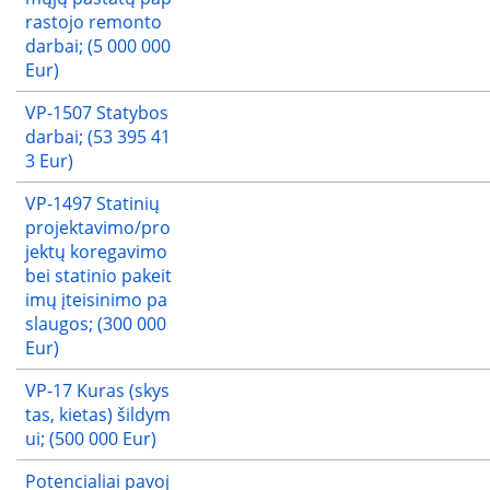
rastojo remonto
darbai; (5 000 000
Eur)
VP-1507 Statybos
darbai; (53 395 41
3 Eur)
VP-1497 Statinių
projektavimo/pro
jektų koregavimo
bei statinio pakeit
imų įteisinimo pa
slaugos; (300 000
Eur)
VP-17 Kuras (skys
tas, kietas) šildym
ui; (500 000 Eur)
Potencialiai pavoj