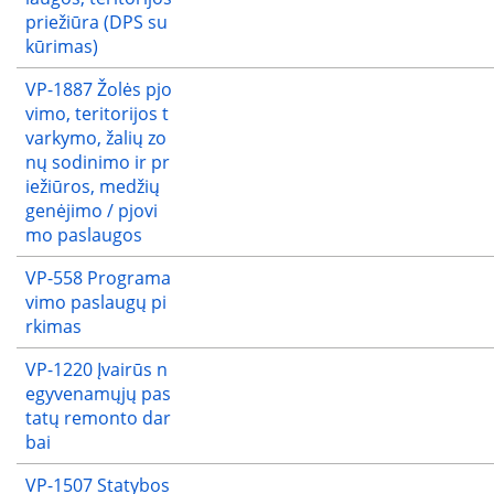
priežiūra (DPS su
kūrimas)
VP-1887 Žolės pjo
vimo, teritorijos t
varkymo, žalių zo
nų sodinimo ir pr
iežiūros, medžių
genėjimo / pjovi
mo paslaugos
VP-558 Programa
vimo paslaugų pi
rkimas
VP-1220 Įvairūs n
egyvenamųjų pas
tatų remonto dar
bai
VP-1507 Statybos