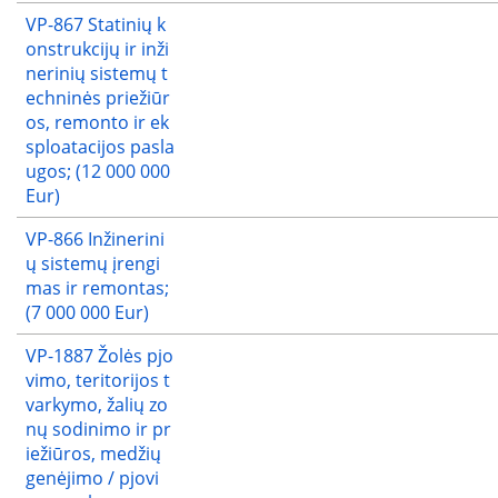
VP-867 Statinių k
onstrukcijų ir inži
nerinių sistemų t
echninės priežiūr
os, remonto ir ek
sploatacijos pasla
ugos; (12 000 000
Eur)
VP-866 Inžinerini
ų sistemų įrengi
mas ir remontas;
(7 000 000 Eur)
VP-1887 Žolės pjo
vimo, teritorijos t
varkymo, žalių zo
nų sodinimo ir pr
iežiūros, medžių
genėjimo / pjovi