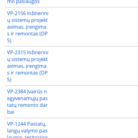
mo paslaugos
VP-2156 Inžinerini
ų sistemų projekt
avimas, įrengima
s ir remontas (DP
S)
VP-2315 Inžinerini
ų sistemų projekt
avimas, įrengima
s ir remontas (DP
S)
VP-2384 Įvairūs n
egyvenamųjų pas
tatų remonto dar
bai
VP-1244 Pastatų,
langų valymo pas
laugos, teritorijos