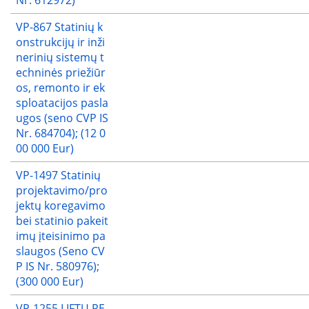
VP-867 Statinių k
onstrukcijų ir inži
nerinių sistemų t
echninės priežiūr
os, remonto ir ek
sploatacijos pasla
ugos (seno CVP IS
Nr. 684704); (12 0
00 000 Eur)
VP-1497 Statinių
projektavimo/pro
jektų koregavimo
bei statinio pakeit
imų įteisinimo pa
slaugos (Seno CV
P IS Nr. 580976);
(300 000 Eur)
VP-1255 LIFTŲ RE