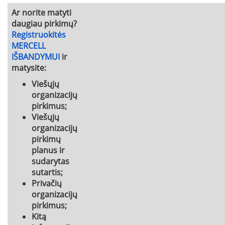
Ar norite matyti
daugiau pirkimų?
Registruokitės
MERCELL
IŠBANDYMUI
ir
matysite:
Viešųjų
organizacijų
pirkimus;
Viešųjų
organizacijų
pirkimų
planus ir
sudarytas
sutartis;
Privačių
organizacijų
pirkimus;
Kitą