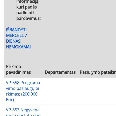
informaciją,
kuri padės
padidinti
pardavimus;
IŠBANDYTI
MERCELL 7
DIENAS
NEMOKAMAI
Pirkimo
pavadinimas
Departamentas
Pasiūlymo pateiki
VP-558 Programa
vimo paslaugų pi
rkimas; (200 000
Eur)
VP-853 Negyvena
mųjų pastatų pap