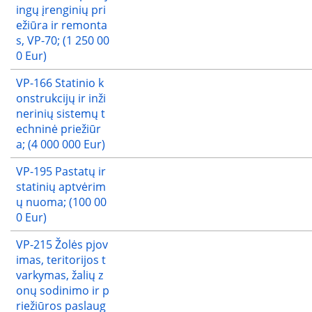
ingų įrenginių pri
ežiūra ir remonta
s, VP-70; (1 250 00
0 Eur)
VP-166 Statinio k
onstrukcijų ir inži
nerinių sistemų t
echninė priežiūr
a; (4 000 000 Eur)
VP-195 Pastatų ir
statinių aptvėrim
ų nuoma; (100 00
0 Eur)
VP-215 Žolės pjov
imas, teritorijos t
varkymas, žalių z
onų sodinimo ir p
riežiūros paslaug