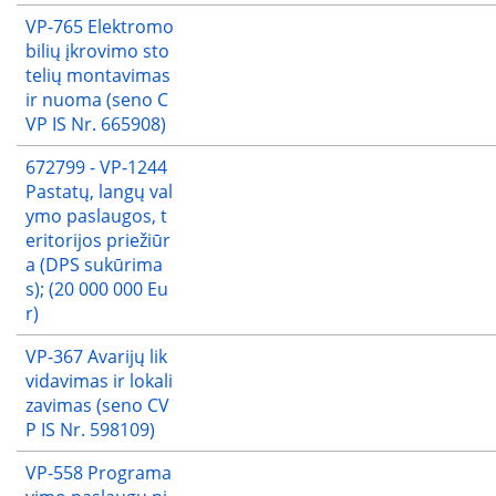
VP-765 Elektromo
bilių įkrovimo sto
telių montavimas
ir nuoma (seno C
VP IS Nr. 665908)
672799 - VP-1244
Pastatų, langų val
ymo paslaugos, t
eritorijos priežiūr
a (DPS sukūrima
s); (20 000 000 Eu
r)
VP-367 Avarijų lik
vidavimas ir lokali
zavimas (seno CV
P IS Nr. 598109)
VP-558 Programa