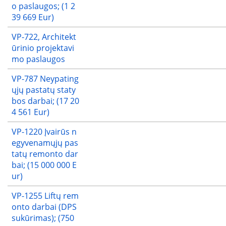
o paslaugos; (1 2
39 669 Eur)
VP-722, Architekt
ūrinio projektavi
mo paslaugos
VP-787 Neypating
ųjų pastatų staty
bos darbai; (17 20
4 561 Eur)
VP-1220 Įvairūs n
egyvenamųjų pas
tatų remonto dar
bai; (15 000 000 E
ur)
VP-1255 Liftų rem
onto darbai (DPS
sukūrimas); (750