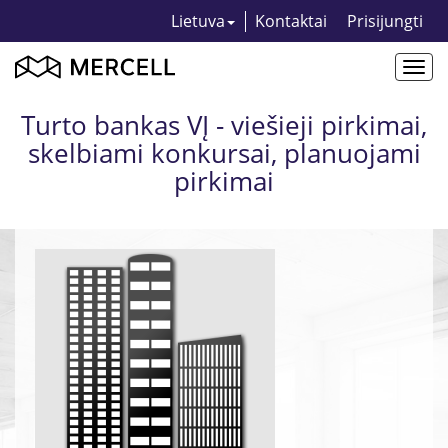
Lietuva
Kontaktai
Prisijungti
Togg
navi
Turto bankas VĮ - viešieji pirkimai,
skelbiami konkursai, planuojami
pirkimai