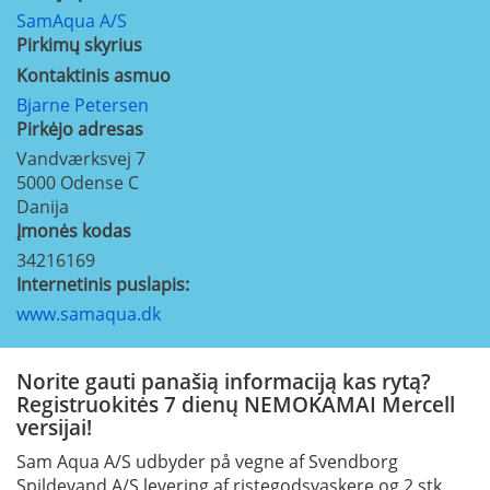
SamAqua A/S
Pirkimų skyrius
Kontaktinis asmuo
Bjarne Petersen
Pirkėjo adresas
Vandværksvej 7
5000
Odense C
Danija
Įmonės kodas
34216169
Internetinis puslapis:
www.samaqua.dk
Norite gauti panašią informaciją kas rytą?
Registruokitės 7 dienų NEMOKAMAI Mercell
versijai!
Sam Aqua A/S udbyder på vegne af Svendborg
Spildevand A/S levering af ristegodsvaskere og 2 stk.