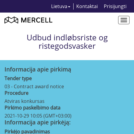
Lietuva
Kontaktai
Prisijungti
Togg
navi
Udbud indløbsriste og
ristegodsvasker
Informacija apie pirkimą
Tender type
03 - Contract award notice
Procedure
Atviras konkursas
Pirkimo paskelbimo data
2021-10-29 10:05 (GMT+03:00)
Informacija apie pirkėją:
Pirkėjo pavadinimas