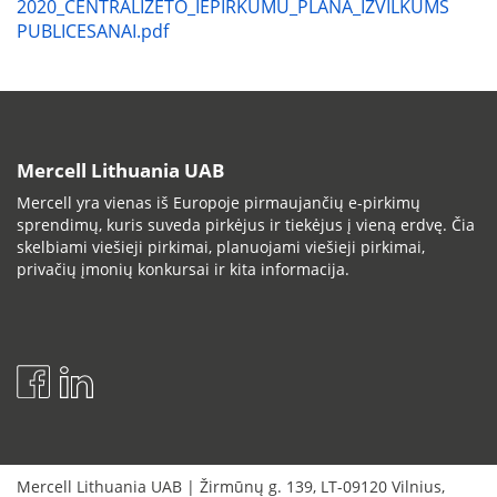
2020_CENTRALIZĒTO_IEPIRKUMU_PLĀNA_IZVILKUMS
PUBLICESANAI.pdf
Mercell Lithuania UAB
Mercell yra vienas iš Europoje pirmaujančių e-pirkimų
sprendimų, kuris suveda pirkėjus ir tiekėjus į vieną erdvę. Čia
skelbiami viešieji pirkimai, planuojami viešieji pirkimai,
privačių įmonių konkursai ir kita informacija.
Mercell Lithuania UAB
|
Žirmūnų g. 139
,
LT-09120
Vilnius
,