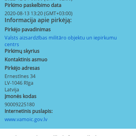
Pirkimo paskelbimo data
2020-08-13 13:20 (GMT+03:00)
Informacija apie pirkėją:
Pirkėjo pavadinimas
Valsts aizsardzības militāro objektu un iepirkumu
centrs
Pirkimų skyrius
Kontaktinis asmuo
Pirkėjo adresas
Ernestīnes 34
LV-1046
Rīga
Latvija
Įmonės kodas
90009225180
Internetinis puslapis:
www.vamoic.gov.lv