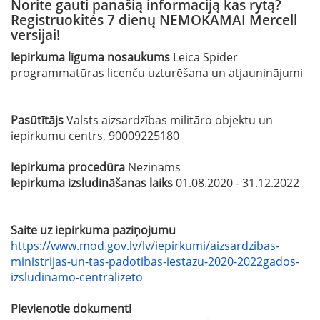
Norite gauti panašią informaciją kas rytą?
Registruokitės 7 dienų NEMOKAMAI Mercell
versijai!
Iepirkuma līguma nosaukums
Leica Spider
programmatūras licenču uzturēšana un atjauninājumi
Pasūtītājs
Valsts aizsardzības militāro objektu un
iepirkumu centrs, 90009225180
Iepirkuma procedūra
Nezināms
Iepirkuma izsludināšanas laiks
01.08.2020 - 31.12.2022
Saite uz iepirkuma paziņojumu
https://www.mod.gov.lv/lv/iepirkumi/aizsardzibas-
ministrijas-un-tas-padotibas-iestazu-2020-2022gados-
izsludinamo-centralizeto
Pievienotie dokumenti