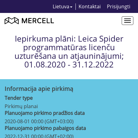
Lietuva
Kontaktai
Prisijungti
Togg
navi
Iepirkuma plāni: Leica Spider
programmatūras licenču
uzturēšana un atjauninājumi;
01.08.2020 - 31.12.2022
Informacija apie pirkimą
Tender type
Pirkimų planai
Planuojamo pirkimo pradžios data
2020-08-01 00:00 (GMT+03:00)
Planuojamo pirkimo pabaigos data
2022-12-31 00:00 (GMT+02:00)