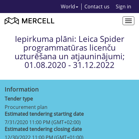
World
Contact us
Sign in
Togg
navi
Iepirkuma plāni: Leica Spider
programmatūras licenču
uzturēšana un atjauninājumi;
01.08.2020 - 31.12.2022
Information
Tender type
Procurement plan
Estimated tendering starting date
7/31/2020 11:00 PM (GMT+02:00)
Estimated tendering closing date
12/30/2022 11:00 PM (GMT+01:00)