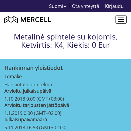
Suomi
Ota yhteyttä
Kirjaudu
Togg
navi
Metalinė spintelė su kojomis,
Ketvirtis: K4, Kiekis: 0 Eur
Hankinnan yleistiedot
Lomake
Hankintasuunnitelma
Arvioitu julkaisupäivä
1.10.2018 0.00 (GMT+03:00)
Arvioitu tarjousten jättöpäivä
1.1.2019 0.00 (GMT+02:00)
Julkaisupäivämäärä
5.11.2018 16.53 (GMT+02:00)