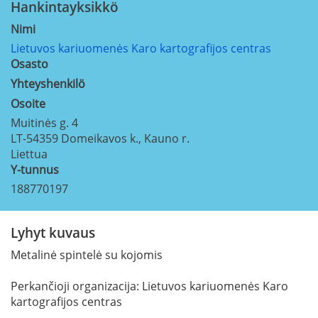
Hankintayksikkö
Nimi
Lietuvos kariuomenės Karo kartografijos centras
Osasto
Yhteyshenkilö
Osoite
Muitinės g. 4
LT-54359
Domeikavos k., Kauno r.
Liettua
Y-tunnus
188770197
Lyhyt kuvaus
Metalinė spintelė su kojomis
Perkančioji organizacija: Lietuvos kariuomenės Karo
kartografijos centras