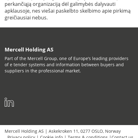
perkančiąją organizaciją dėl galimybės dalyvauti
apklausoje, nes viešai paskelbto skelbimo apie pirkimą
greičiausiai nebus.
Mercell Holding AS
Part of the Mercell Group, one of Europe’s leading providers
of e tender systems and information between buyers and
suppliers in the professional market.
Mercell Holding AS
|
Askekroken 11
,
0277
OSLO
,
Norway
Privacy policy
|
Cookie info
|
Terms & conditions
|
Contact us