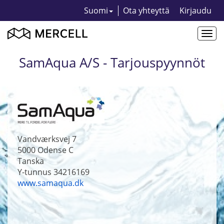
Suomi
Ota yhteyttä
Kirjaudu
Togg
navi
SamAqua A/S - Tarjouspyynnöt
Vandværksvej 7
5000
Odense C
Tanska
Y-tunnus 34216169
www.samaqua.dk