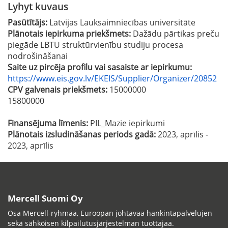
Lyhyt kuvaus
Pasūtītājs:
Latvijas Lauksaimniecības universitāte
Plānotais iepirkuma priekšmets:
Dažādu pārtikas preču
piegāde LBTU struktūrvienību studiju procesa
nodrošināšanai
Saite uz pircēja profilu vai sasaiste ar iepirkumu:
https://www.eis.gov.lv/EKEIS/Supplier/Organizer/20852
CPV galvenais priekšmets:
15000000
15800000
Finansējuma līmenis:
PIL_Mazie iepirkumi
Plānotais izsludināšanas periods gadā:
2023, aprīlis -
2023, aprīlis
Mercell Suomi Oy
Osa Mercell-ryhmää, Euroopan johtavaa hankintapalvelujen
sekä sähköisen kilpailutusjärjestelman tuottajaa.