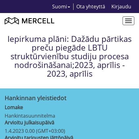
Suomi
Ota yhteyttä
Kirjaudu
Togg
navi
Iepirkuma plāni: Dažādu pārtikas
preču piegāde LBTU
struktūrvienību studiju procesa
nodrošināšanai;2023, aprīlis -
2023, aprīlis
Hankinnan yleistiedot
Lomake
Hankintasuunnitelma
Arvioitu julkaisupäivä
1.4.2023 0.00 (GMT+03:00)
Arvioitu tarjousten jättöpäivä