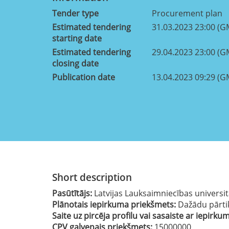
Tender type
Procurement plan
Estimated tendering
31.03.2023 23:00 (G
starting date
Estimated tendering
29.04.2023 23:00 (G
closing date
Publication date
13.04.2023 09:29 (G
Short description
Pasūtītājs:
Latvijas Lauksaimniecības universi
Plānotais iepirkuma priekšmets:
Dažādu pārti
Saite uz pircēja profilu vai sasaiste ar iepirku
CPV galvenais priekšmets:
15000000