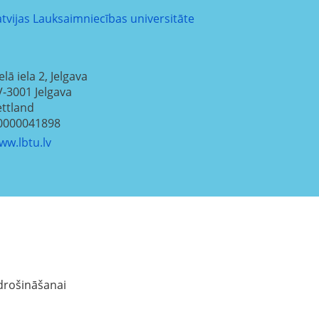
atvijas Lauksaimniecības universitāte
elā iela 2, Jelgava
V-3001
Jelgava
ettland
0000041898
ww.lbtu.lv
drošināšanai