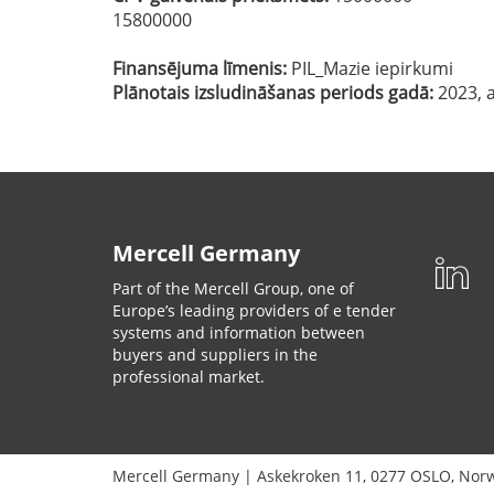
15800000
Finansējuma līmenis:
PIL_Mazie iepirkumi
Plānotais izsludināšanas periods gadā:
2023, a
Mercell Germany
Part of the Mercell Group, one of
Europe’s leading providers of e tender
systems and information between
buyers and suppliers in the
professional market.
Mercell Germany
|
Askekroken 11
,
0277
OSLO
,
Nor