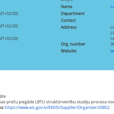
Name
L
MT+02:00)
Department
Contact
MT+02:00)
Address
Li
L
MT+02:00)
L
Org. number
9
Website
w
tāte
kas preču piegāde LBTU struktūrvienību studiju procesa no
mu:
https://www.eis.gov.lv/EKEIS/Supplier/Organizer/20852