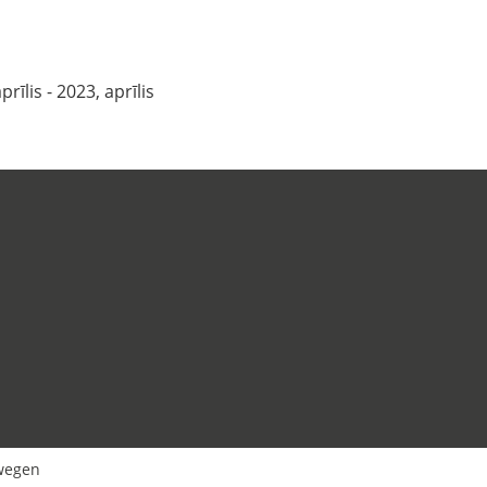
prīlis - 2023, aprīlis
wegen