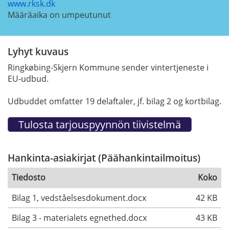
www.rksk.dk
Määräaika on umpeutunut
Lyhyt kuvaus
Ringkøbing-Skjern Kommune sender vintertjeneste i
EU-udbud.
Udbuddet omfatter 19 delaftaler, jf. bilag 2 og kortbilag.
Hankinta-asiakirjat (Päähankintailmoitus)
Tiedosto
Koko
Bilag 1, vedståelsesdokument.docx
42 KB
Bilag 3 - materialets egnethed.docx
43 KB