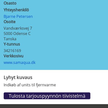
Osasto
Yhteyshenkilö
Bjarne Petersen
Osoite
Vandværksvej 7
5000
Odense C
Tanska
Y-tunnus
34216169
Verkkosivu
www.samaqua.dk
Lyhyt kuvaus
Indkøb af units til fjernvarme