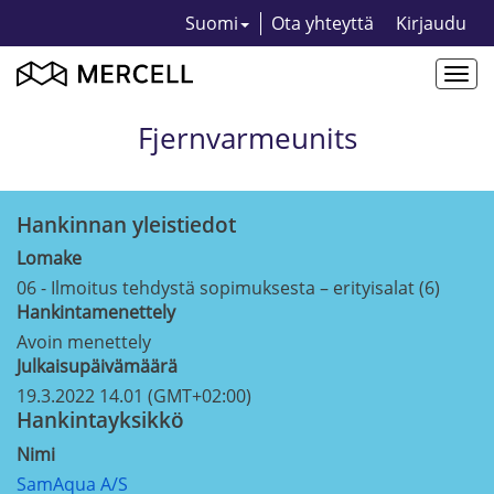
Suomi
Ota yhteyttä
Kirjaudu
Togg
navi
Fjernvarmeunits
Hankinnan yleistiedot
Lomake
06 - Ilmoitus tehdystä sopimuksesta – erityisalat (6)
Hankintamenettely
Avoin menettely
Julkaisupäivämäärä
19.3.2022 14.01 (GMT+02:00)
Hankintayksikkö
Nimi
SamAqua A/S