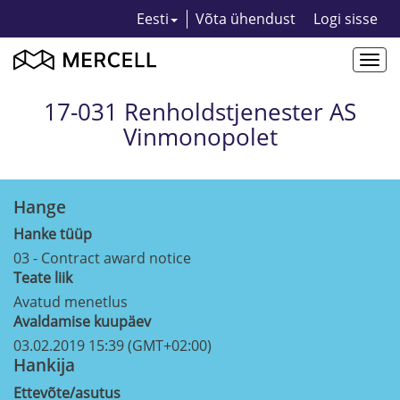
Eesti
Võta ühendust
Logi sisse
Togg
navi
17-031 Renholdstjenester AS
Vinmonopolet
Hange
Hanke tüüp
03 - Contract award notice
Teate liik
Avatud menetlus
Avaldamise kuupäev
03.02.2019 15:39 (GMT+02:00)
Hankija
Ettevõte/asutus