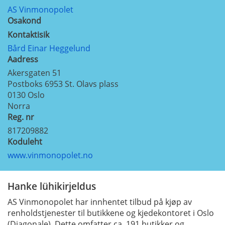
AS Vinmonopolet
Osakond
Kontaktisik
Bård Einar Heggelund
Aadress
Akersgaten 51
Postboks 6953 St. Olavs plass
0130
Oslo
Norra
Reg. nr
817209882
Koduleht
www.vinmonopolet.no
Hanke lühikirjeldus
AS Vinmonopolet har innhentet tilbud på kjøp av
renholdstjenester til butikkene og kjedekontoret i Oslo
(Diagonale). Dette omfatter ca. 191 butikker og