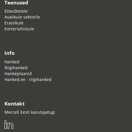
Teenused
Ettevõtetele
Avalikule sektorile
Eraisikule
Korteriühistule
Info
Hanked
Riigihanked
Hankeplaanid
Hanked.ee - riigihanked
Kontakt
Mercell Eesti kasutajatugi