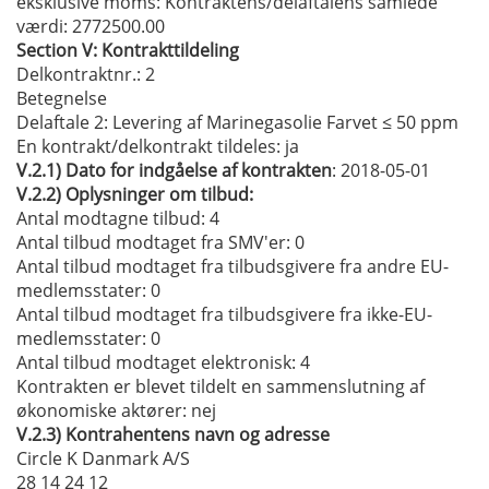
eksklusive moms:
Kontraktens/delaftalens samlede
værdi: 2772500.00
Section
V:
Kontrakttildeling
Delkontraktnr.
: 2
Betegnelse
Delaftale 2: Levering af Marinegasolie Farvet ≤ 50 ppm
En kontrakt/delkontrakt tildeles:
ja
V.2.1)
Dato for indgåelse af kontrakten
: 2018-05-01
V.2.2)
Oplysninger om tilbud:
Antal modtagne tilbud: 4
Antal tilbud modtaget fra SMV'er
: 0
Antal tilbud modtaget fra tilbudsgivere fra andre EU-
medlemsstater
: 0
Antal tilbud modtaget fra tilbudsgivere fra ikke-EU-
medlemsstater
: 0
Antal tilbud modtaget elektronisk
: 4
Kontrakten er blevet tildelt en sammenslutning af
økonomiske aktører:
nej
V.2.3)
Kontrahentens navn og adresse
Circle K Danmark A/S
28 14 24 12