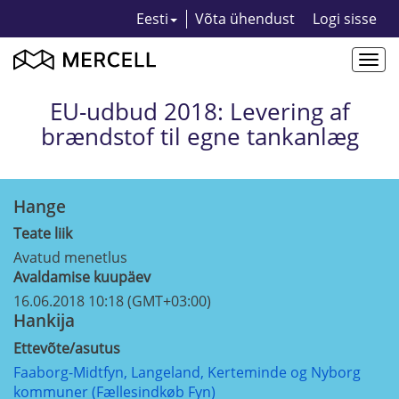
Eesti
Võta ühendust
Logi sisse
Togg
navi
EU-udbud 2018: Levering af
brændstof til egne tankanlæg
Hange
Teate liik
Avatud menetlus
Avaldamise kuupäev
16.06.2018 10:18 (GMT+03:00)
Hankija
Ettevõte/asutus
Faaborg-Midtfyn, Langeland, Kerteminde og Nyborg
kommuner (Fællesindkøb Fyn)