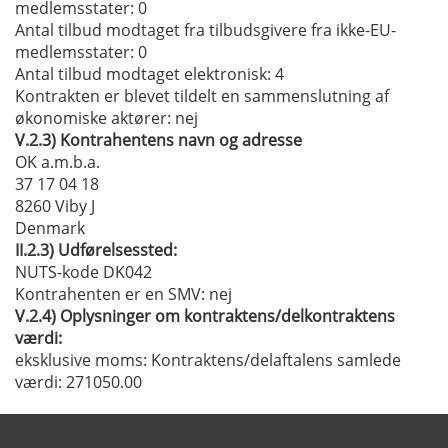
medlemsstater
: 0
Antal tilbud modtaget fra tilbudsgivere fra ikke-EU-
medlemsstater
: 0
Antal tilbud modtaget elektronisk
: 4
Kontrakten er blevet tildelt en sammenslutning af
økonomiske aktører:
nej
V.2.3)
Kontrahentens navn og adresse
OK a.m.b.a.
37 17 04 18
8260 Viby J
Denmark
II.2.3)
Udførelsessted:
NUTS-kode DK042
Kontrahenten er en SMV:
nej
V.2.4)
Oplysninger om kontraktens/delkontraktens
værdi:
eksklusive moms:
Kontraktens/delaftalens samlede
værdi: 271050.00