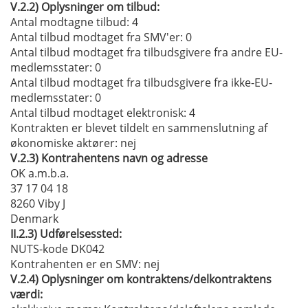
V.2.2)
Oplysninger om tilbud:
Antal modtagne tilbud: 4
Antal tilbud modtaget fra SMV'er
: 0
Antal tilbud modtaget fra tilbudsgivere fra andre EU-
medlemsstater
: 0
Antal tilbud modtaget fra tilbudsgivere fra ikke-EU-
medlemsstater
: 0
Antal tilbud modtaget elektronisk
: 4
Kontrakten er blevet tildelt en sammenslutning af
økonomiske aktører:
nej
V.2.3)
Kontrahentens navn og adresse
OK a.m.b.a.
37 17 04 18
8260 Viby J
Denmark
II.2.3)
Udførelsessted:
NUTS-kode DK042
Kontrahenten er en SMV:
nej
V.2.4)
Oplysninger om kontraktens/delkontraktens
værdi: