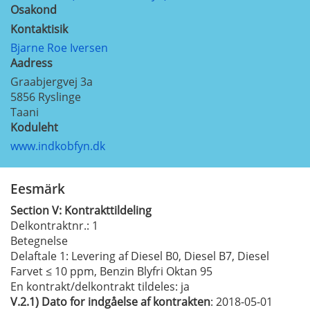
Osakond
Kontaktisik
Bjarne Roe Iversen
Aadress
Graabjergvej 3a
5856
Ryslinge
Taani
Koduleht
www.indkobfyn.dk
Eesmärk
Section
V:
Kontrakttildeling
Delkontraktnr.
: 1
Betegnelse
Delaftale 1: Levering af Diesel B0, Diesel B7, Diesel
Farvet ≤ 10 ppm, Benzin Blyfri Oktan 95
En kontrakt/delkontrakt tildeles:
ja
V.2.1)
Dato for indgåelse af kontrakten
: 2018-05-01