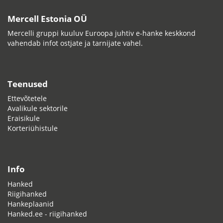
Mercell Estonia OÜ
Mercelli gruppi kuuluv Euroopa juhtiv e-hanke keskkond
vahendab infot ostjate ja tarnijate vahel.
Teenused
Ettevõtetele
Avalikule sektorile
Eraisikule
Korteriühistule
Info
Hanked
Riigihanked
Hankeplaanid
Hanked.ee - riigihanked