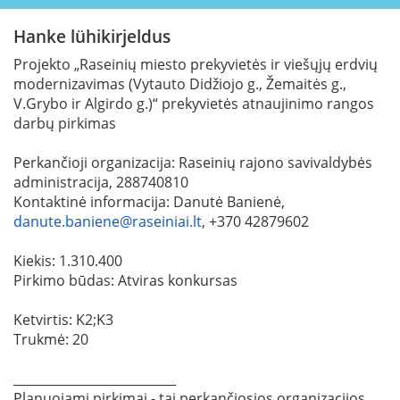
Hanke lühikirjeldus
Projekto „Raseinių miesto prekyvietės ir viešųjų erdvių
modernizavimas (Vytauto Didžiojo g., Žemaitės g.,
V.Grybo ir Algirdo g.)“ prekyvietės atnaujinimo rangos
darbų pirkimas
Perkančioji organizacija: Raseinių rajono savivaldybės
administracija, 288740810
Kontaktinė informacija: Danutė Banienė,
danute.baniene@raseiniai.lt
, +370 42879602
Kiekis: 1.310.400
Pirkimo būdas: Atviras konkursas
Ketvirtis: K2;K3
Trukmė: 20
__________________________
Planuojami pirkimai - tai perkančiosios organizacijos