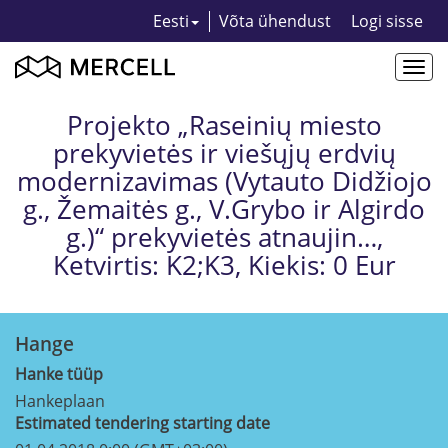
Eesti
Võta ühendust
Logi sisse
Togg
navi
Projekto „Raseinių miesto
prekyvietės ir viešųjų erdvių
modernizavimas (Vytauto Didžiojo
g., Žemaitės g., V.Grybo ir Algirdo
g.)“ prekyvietės atnaujin…,
Ketvirtis: K2;K3, Kiekis: 0 Eur
Hange
Hanke tüüp
Hankeplaan
Estimated tendering starting date