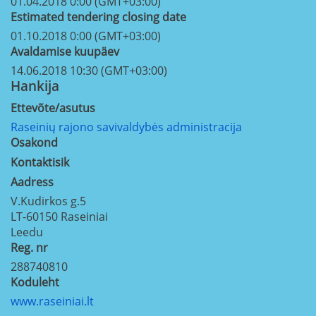
01.04.2018 0:00 (GMT+03:00)
Estimated tendering closing date
01.10.2018 0:00 (GMT+03:00)
Avaldamise kuupäev
14.06.2018 10:30 (GMT+03:00)
Hankija
Ettevõte/asutus
Raseinių rajono savivaldybės administracija
Osakond
Kontaktisik
Aadress
V.Kudirkos g.5
LT-60150
Raseiniai
Leedu
Reg. nr
288740810
Koduleht
www.raseiniai.lt