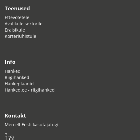
Teenused
Ettevõtetele
Avalikule sektorile
Eraisikule
Korteriühistule
Info
Hanked
Riigihanked
Hankeplaanid
Hanked.ee - riigihanked
Kontakt
Mercell Eesti kasutajatugi