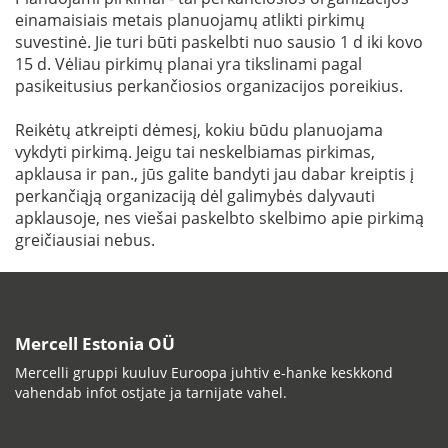
einamaisiais metais planuojamų atlikti pirkimų
suvestinė. Jie turi būti paskelbti nuo sausio 1 d iki kovo
15 d. Vėliau pirkimų planai yra tikslinami pagal
pasikeitusius perkančiosios organizacijos poreikius.
Reikėtų atkreipti dėmesį, kokiu būdu planuojama
vykdyti pirkimą. Jeigu tai neskelbiamas pirkimas,
apklausa ir pan., jūs galite bandyti jau dabar kreiptis į
perkančiąją organizaciją dėl galimybės dalyvauti
apklausoje, nes viešai paskelbto skelbimo apie pirkimą
greičiausiai nebus.
Mercell Estonia OÜ
Mercelli gruppi kuuluv Euroopa juhtiv e-hanke keskkond
vahendab infot ostjate ja tarnijate vahel.