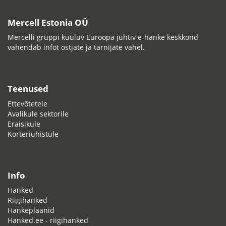
Mercell Estonia OÜ
Mercelli gruppi kuuluv Euroopa juhtiv e-hanke keskkond
vahendab infot ostjate ja tarnijate vahel.
Teenused
Ettevõtetele
Avalikule sektorile
Eraisikule
Korteriühistule
Info
Hanked
Riigihanked
Hankeplaanid
Hanked.ee - riigihanked