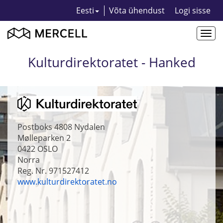
Eesti
Võta ühendust
Logi sisse
Togg
navi
Kulturdirektoratet - Hanked
Postboks 4808 Nydalen
Mølleparken 2
0422
OSLO
Norra
Reg. Nr. 971527412
www.kulturdirektoratet.no