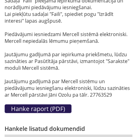
Sadaļā "Faili" pieejama iepirkuma dokumentācija un
norādījumi piedāvājumu iesniegšanai.
Lai piekļūtu sadaļai "Faili", spiediet pogu "Izrādīt
interesi" lapas augšpusē.
Piedāvājumi iesniedzami Mercell sistēmā elektroniski.
Mercell nepiedalās lēmumu pieņemšanā.
Jautājumu gadījumā par iepirkuma priekšmetu, lūdzu
sazināties ar Pasūtītāja pārstāvi, izmantojot "Sarakste"
moduli Mercell sistēmā.
Jautājumu gadījumā par Mercell sistēmu un
piedāvājumu iesniegšanu elektroniski, lūdzu sazināties
ar Mercell pārstāvi Jāni Ozolu pa tālr. 27763529
Hankele lisatud dokumendid