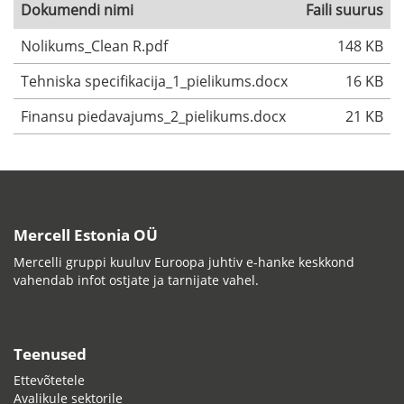
Dokumendi nimi
Faili suurus
Nolikums_Clean R.pdf
148 KB
Tehniska specifikacija_1_pielikums.docx
16 KB
Finansu piedavajums_2_pielikums.docx
21 KB
Mercell Estonia OÜ
Mercelli gruppi kuuluv Euroopa juhtiv e-hanke keskkond
vahendab infot ostjate ja tarnijate vahel.
Teenused
Ettevõtetele
Avalikule sektorile