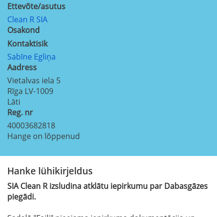
Ettevõte/asutus
Clean R SIA
Osakond
Kontaktisik
Sabīne Egliņa
Aadress
Vietalvas iela 5
Rīga
LV-1009
Läti
Reg. nr
40003682818
Hange on lõppenud
Hanke lühikirjeldus
SIA Clean R izsludina atklātu iepirkumu par Dabasgāzes
piegādi.