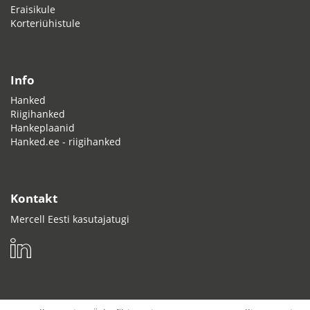
Eraisikule
Korteriühistule
Info
Hanked
Riigihanked
Hankeplaanid
Hanked.ee - riigihanked
Kontakt
Mercell Eesti kasutajatugi