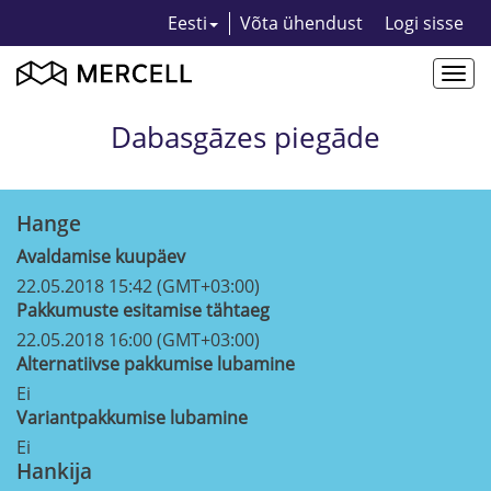
Eesti
Võta ühendust
Logi sisse
Togg
navi
Dabasgāzes piegāde
Hange
Avaldamise kuupäev
22.05.2018 15:42 (GMT+03:00)
Pakkumuste esitamise tähtaeg
22.05.2018 16:00 (GMT+03:00)
Alternatiivse pakkumise lubamine
Ei
Variantpakkumise lubamine
Ei
Hankija