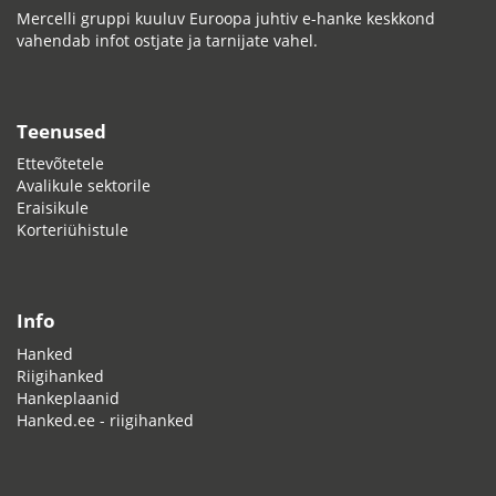
Mercelli gruppi kuuluv Euroopa juhtiv e-hanke keskkond
vahendab infot ostjate ja tarnijate vahel.
Teenused
Ettevõtetele
Avalikule sektorile
Eraisikule
Korteriühistule
Info
Hanked
Riigihanked
Hankeplaanid
Hanked.ee - riigihanked