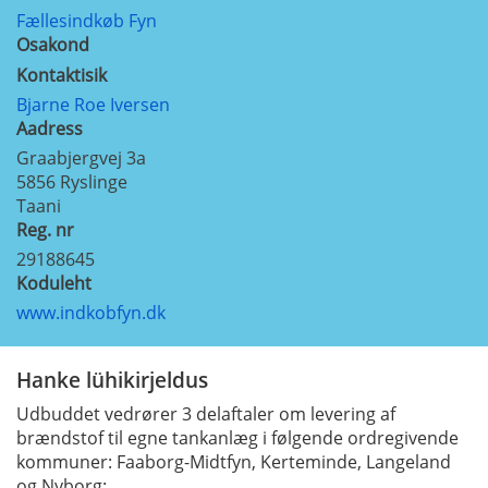
Fællesindkøb Fyn
Osakond
Kontaktisik
Bjarne Roe Iversen
Aadress
Graabjergvej 3a
5856
Ryslinge
Taani
Reg. nr
29188645
Koduleht
www.indkobfyn.dk
Hanke lühikirjeldus
Udbuddet vedrører 3 delaftaler om levering af
brændstof til egne tankanlæg i følgende ordregivende
kommuner: Faaborg-Midtfyn, Kerteminde, Langeland
og Nyborg: