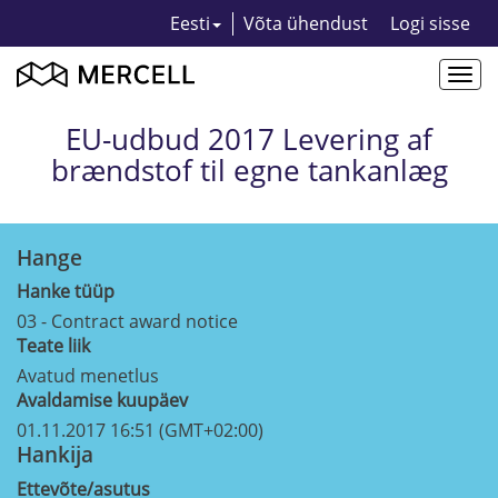
Eesti
Võta ühendust
Logi sisse
Togg
navi
EU-udbud 2017 Levering af
brændstof til egne tankanlæg
Hange
Hanke tüüp
03 - Contract award notice
Teate liik
Avatud menetlus
Avaldamise kuupäev
01.11.2017 16:51 (GMT+02:00)
Hankija
Ettevõte/asutus